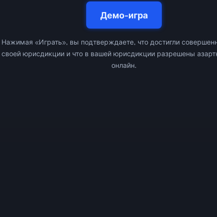
Демо-игра
Нажимая «Играть», вы подтверждаете, что достигли совершен
своей юрисдикции и что в вашей юрисдикции разрешены азарт
онлайн.