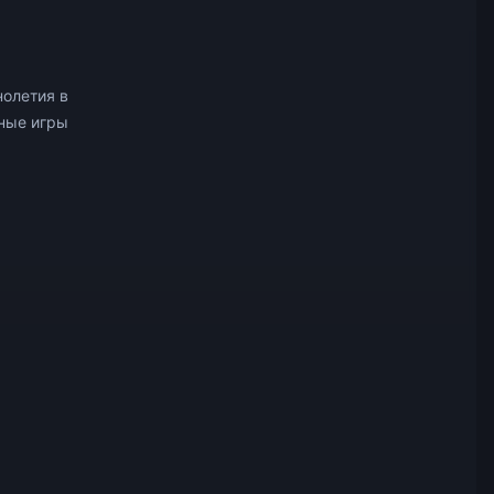
нолетия в
ные игры