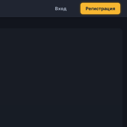
Вход
Регистрация