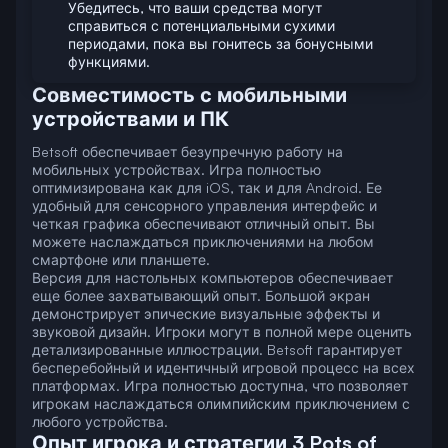
Убедитесь, что ваши средства могут
справиться с потенциальными сухими
периодами, пока вы гонитесь за бонусными
функциями.
Совместимость с мобильными
устройствами и ПК
Betsoft обеспечивает безупречную работу на
мобильных устройствах. Игра полностью
оптимизирована как для iOS, так и для Android. Ее
удобный для сенсорного управления интерфейс и
четкая графика обеспечивают отличный опыт. Вы
можете наслаждаться приключениями на любом
смартфоне или планшете.
Версия для настольных компьютеров обеспечивает
еще более захватывающий опыт. Большой экран
демонстрирует эпические визуальные эффекты и
звуковой дизайн. Игроки могут в полной мере оценить
детализированные иллюстрации. Betsoft гарантирует
бесперебойный и идентичный игровой процесс на всех
платформах. Игра полностью доступна, что позволяет
игрокам наслаждаться олимпийским приключением с
любого устройства.
Опыт игрока и стратегии 3 Pots of