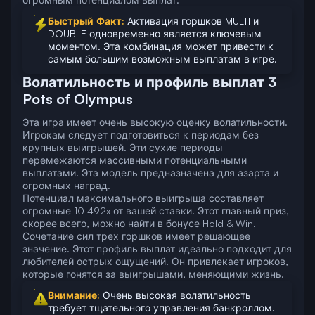
Быстрый Факт:
Активация горшков MULTI и
DOUBLE одновременно является ключевым
моментом. Эта комбинация может привести к
самым большим возможным выплатам в игре.
Волатильность и профиль выплат 3
Pots of Olympus
Эта игра имеет очень высокую оценку волатильности.
Игрокам следует подготовиться к периодам без
крупных выигрышей. Эти сухие периоды
перемежаются массивными потенциальными
выплатами. Эта модель предназначена для азарта и
огромных наград.
Потенциал максимального выигрыша составляет
огромные 10 492x от вашей ставки. Этот главный приз,
скорее всего, можно найти в бонусе Hold & Win.
Сочетание сил трех горшков имеет решающее
значение. Этот профиль выплат идеально подходит для
любителей острых ощущений. Он привлекает игроков,
которые гонятся за выигрышами, меняющими жизнь.
Внимание:
Очень высокая волатильность
требует тщательного управления банкроллом.