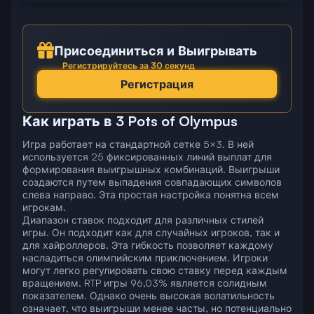
Присоединиться и Выигрывать
Регистрируйтесь за 30 секунд
Регистрация
Как играть в 3 Pots of Olympus
Игра работает на стандартной сетке 5×3. В ней
используется 25 фиксированных линий выплат для
формирования выигрышных комбинаций. Выигрыши
создаются путем выпадения совпадающих символов
слева направо. Эта простая настройка понятна всем
игрокам.
Диапазон ставок подходит для различных стилей
игры. Он подходит как для случайных игроков, так и
для хайроллеров. Эта гибкость позволяет каждому
насладиться олимпийским приключением. Игроки
могут легко регулировать свою ставку перед каждым
вращением. RTP игры 96,03% является солидным
показателем. Однако очень высокая волатильность
означает, что выигрыши менее часты, но потенциально