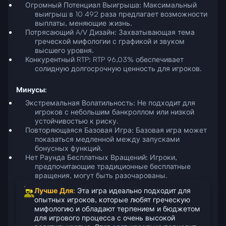
Огромный Потенциал Выигрыша: Максимальный
выигрыш в 10 492 раза предлагает возможности
выплаты, меняющие жизнь.
Потрясающий A/V Дизайн: Захватывающая тема
греческой мифологии с графикой и звуком
высшего уровня.
Конкурентный RTP: RTP 96,03% обеспечивает
солидную долгосрочную ценность для игроков.
Минусы:
Экстремальная Волатильность: Не подходит для
игроков с небольшим банкроллом или низкой
устойчивостью к риску.
Повторяющаяся Базовая Игра: Базовая игра может
показаться медленной между запусками
бонусных функций.
Нет Раунда Бесплатных Вращений: Игроки,
предпочитающие традиционные бесплатные
вращения, могут быть разочарованы.
Лучше Для:
Эта игра идеально подходит для
опытных игроков, которые любят греческую
мифологию и обладают терпением и бюджетом
для игрового процесса с очень высокой