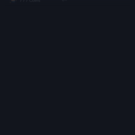
777 Coins