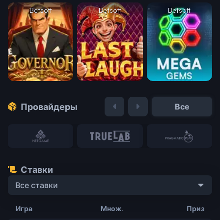
Betsoft
Betsoft
Betsoft
Провайдеры
Все
Ставки
Все ставки
Игра
Множ.
Приз