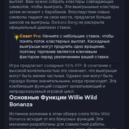
выплат. Вам нужно собрать кластеры совпадающих
символов, чтобы выиграть. Эти выигрышные кластеры
затем исчезают с барабанов. Впоследствии новые
символы падают на свои места, предлагая больше
шансов на выигрыш. Barbara Bang не раскрыла
официальный диапазон ставок.
Совет Pro:
Начните с небольших ставок, чтобы
понять поток кластерных выплат. Каскадные
выигрыши могут продлить одно вращение,
поэтому терпение является ключевым
фактором перед увеличением вашей ставки.
Игра предлагает солидные 96% RTP. В сочетании с
высокой волатильностью это означает, что выигрыши
могут быть менее частыми. Однако они могут быть
гораздо более значительными, когда происходят. Эта
комбинация функций создает захватывающий и
непредсказуемый игровой цикл.
Основные Функции Willie Wild
Bonanza
Истинное волнение в этом обзоре слота Willie Wild
Bonanza исходит от его бонусных функций. Эти
механики разработаны для совместной работы,