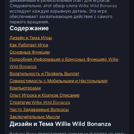
динамичный и увлекательный опыт для игроков.
Следовательно, этот обзор слота Willie Wild Bonanza
исследует каждую взрывную деталь. Эта игра
обеспечивает захватывающее действие с самого
первого вращения.
Содержание
Дизайн и Тема Игры
Как Работает Игра
Основные Функции
Подробная Информация о Бонусных Функциях Willie
Wild Bonanza
Волатильность и Профиль Выплат
Совместимость с Мобильными и Настольными
Компьютерами
Опыт Игрока и Краткое Описание
Стратегии Willie Wild Bonanza
Часто Задаваемые Вопросы
Заключительные Мысли
Дизайн и Тема Willie Wild Bonanza
Barbara Bang представляет уникальный взгляд на тему