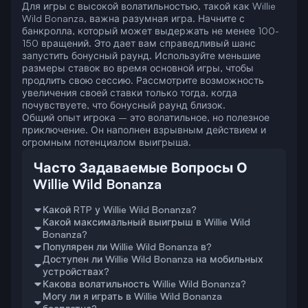
Для игры с высокой волатильностью, такой как Willie
Wild Bonanza, важна разумная игра. Начните с
банкролла, который может выдержать не менее 100-
150 вращений. Это дает вам справедливый шанс
запустить бонусный раунд. Используйте меньшие
размеры ставок во время основной игры, чтобы
продлить свою сессию. Рассмотрите возможность
увеличения своей ставки только тогда, когда
почувствуете, что бонусный раунд близок.
Общий опыт игрока – это волатильное, но полезное
приключение. Он наполнен взрывным действием и
огромным потенциалом выигрыша.
Часто Задаваемые Вопросы О
Willie Wild Bonanza
Какой RTP у Willie Wild Bonanza?
Какой максимальный выигрыш в Willie Wild
В игре RTP составляет 96%, что является
Bonanza?
средним показателем для отраслевого
Популярен ли Willie Wild Bonanza в?
стандарта.
Максимальный выигрыш составляет 15
Доступен ли Willie Wild Bonanza на мобильных
000 раз больше вашей ставки, что
Да, Willie Wild Bonanza остается
устройствах?
достижимо во время функции Bonanza Free
популярным в из-за его высокой
Какова волатильность Willie Wild Bonanza?
Spins.
волатильности, огромного максимального
Да, Willie Wild Bonanza полностью
Могу ли я играть в Willie Wild Bonanza
выигрыша и привлекательной механики
оптимизирован для устройств iOS и
Игра имеет высокую волатильность, что