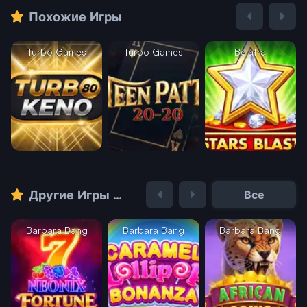
Похожие Игры
Turbo Games
Turbo Games
Belatra
Другие Игры От Barbara Bang
Все
Barbara Bang
Barbara Bang
Barbara Bang