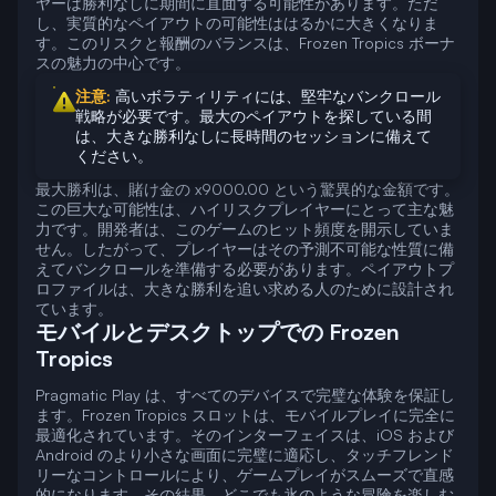
ヤーは勝利なしに期間に直面する可能性があります。ただ
し、実質的なペイアウトの可能性ははるかに大きくなりま
す。このリスクと報酬のバランスは、Frozen Tropics ボーナ
スの魅力の中心です。
注意:
高いボラティリティには、堅牢なバンクロール
戦略が必要です。最大のペイアウトを探している間
は、大きな勝利なしに長時間のセッションに備えて
ください。
最大勝利は、賭け金の x9000.00 という驚異的な金額です。
この巨大な可能性は、ハイリスクプレイヤーにとって主な魅
力です。開発者は、このゲームのヒット頻度を開示していま
せん。したがって、プレイヤーはその予測不可能な性質に備
えてバンクロールを準備する必要があります。ペイアウトプ
ロファイルは、大きな勝利を追い求める人のために設計され
ています。
モバイルとデスクトップでの Frozen
Tropics
Pragmatic Play は、すべてのデバイスで完璧な体験を保証し
ます。Frozen Tropics スロットは、モバイルプレイに完全に
最適化されています。そのインターフェイスは、iOS および
Android のより小さな画面に完璧に適応し、タッチフレンド
リーなコントロールにより、ゲームプレイがスムーズで直感
的になります。その結果、どこでも氷のような冒険を楽しむ