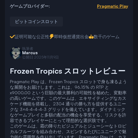
ゲームプロバイダー:
Pragmatic Play
ビットコインスロット
証明可能な公正性
即時仮想通貨出金
数千のゲーム
執筆者
Marcus
公開日
2025年11月9日
Frozen Tropics スロットレビュー
Pragmatic Play は、Frozen Tropics スロットで身も凍るよう
な展開をお届けします。これは、96.15% の RTP と
x9000.00 という巨額の最大勝利の可能性を秘めた、変動率
の高いゲームです。このゲームは、エキサイティングなカス
ケード機能を搭載し、2304 通りの勝ち方を提供するユニー
クな 3×4-4-4-4-3 グリッドを備えています。ダイナミック
なゲームプレイと多額の配当の機会を享受する、リスクを許
容できるプレイヤーにとって理想的な選択肢です。
このゲームは、霜の降りたビジュアルとジューシーなトロピ
カルフルーツを組み合わせ、スピンするたびにユニークで魅
力的な雰囲気を作り出しています。Pragmatic Play は、カス