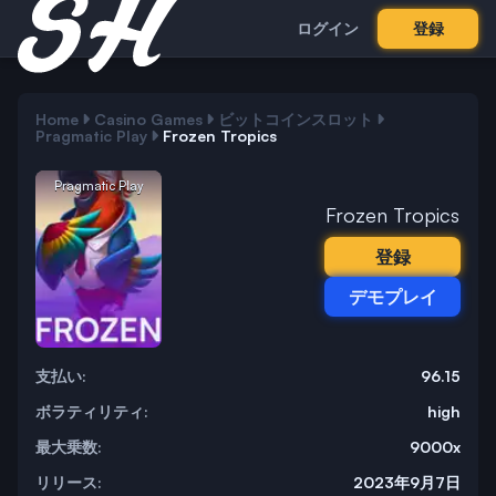
ログイン
登録
Home
Casino Games
ビットコインスロット
Pragmatic Play
Frozen Tropics
Pragmatic Play
Frozen Tropics
登録
デモプレイ
支払い:
96.15
ボラティリティ:
high
最大乗数:
9000x
リリース:
2023年9月7日