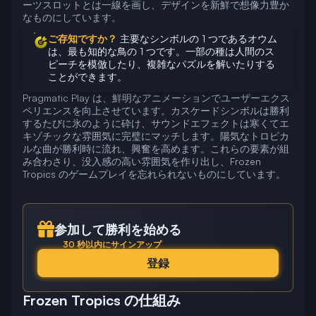
ーツスロットとは一線を画し、デザインを新鮮で想像力豊か
なものにしています。
ご存知ですか？
主要なシンボルの 1 つであるオウム
は、最も知的な鳥の 1 つです。一部の種は人間のス
ピーチを模倣したり、複雑なパズルを解いたりする
ことができます。
Pragmatic Play は、鮮明なアニメーションでユーザーエクス
ペリエンスを向上させています。カスケードシンボルは勝利
するたびに氷のように砕け、サウンドエフェクトは寒くてエ
キゾチックな雰囲気に完璧にマッチします。陽気なトロピカ
ルな曲が勝利時に流れ、興奮を高めます。これらの要素が組
み合わさり、没入感の高い雰囲気を作り出し、Frozen
Tropics のゲームプレイを忘れられないものにしています。
参加して勝利を始める
30 秒以内にサインアップ
登録
Frozen Tropics の仕組み