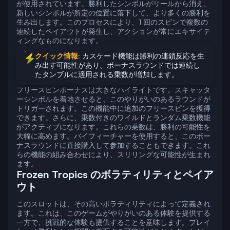
が使用されています。勝利したシンボルがリールから消え、
新しいシンボルが所定の位置に落下して、より多くの勝利を
生み出します。このプロセスにより、1 回のスピンで複数の
連続したペイアウトが発生し、アクションが常にエキサイテ
ィングなものになります。
クイック情報:
カスケード機能は勝利の連鎖反応を生
み出す可能性があり、ボーナスラウンドでは連続し
たタンブルに適用される乗数が増加します。
フリースピンボーナスは大きなハイライトです。スキャッタ
ーシンボルを着地させると、このやりがいのあるラウンドが
トリガーされます。この機能中に追加のフリースピンを獲得
できます。さらに、乗数付きのワイルドとランダム乗数機能
がアクティブになります。これらの乗数は、勝利の可能性を
大幅に高めます。バイフィーチャーを使用すると、このボー
ナスラウンドに直接購入して参加することもできます。これ
らの機能の組み合わせにより、スリリングな可能性が生まれ
ます。
Frozen Tropics のボラティリティとペイア
ウト
このスロットは、その高いボラティリティによって定義され
ます。これは、このゲームがやりがいのある体験を提供する
一方で、挑戦的な体験も提供することを意味します。プレイ