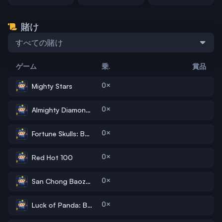
賭け
すべての賭け
ゲーム
乗.
賞品
0×
Mighty Stars
0×
Almighty Diamonds: Hold 'N' Link
0×
Fortune Skulls: Bonus Buy
0×
Red Hot 100
0×
San Chong Baozha Red: Bonus Combo
0×
Luck of Panda: Bonus Combo