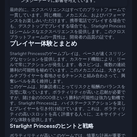
ンタジーテーマに影響を与えています。
最終的に、エクスペリエンスはすべてのプラットフォームで
一貫しています。同じ機能、メカニズム、およびパフォーマ
ンスをお楽しみいただけます。携帯電話でプレイする場合で
も、デスクトップでプレイする場合でも、Starlight Princess
はシームレスなエクスペリエンスを提供します。このクロス
プラットフォームの一貫性は、開発者の品質の証です。
プレイヤー体験とまとめ
Starlight Princessのゲームプレイは、ペースが速くスリリン
グなセッションを提供します。カスケード機能により、リー
ルで常にアクションが発生します。各スピンは、複数の連続
勝利の可能性を秘めています。このメカニズムは、大きなマ
ルチプライヤーを着地させるチャンスと組み合わさって、興
奮レベルを高く維持します。
このゲームは、対象読者にとってリスクと報酬のバランスを
完璧に取っています。ボラティリティが高いと忍耐が必要で
すが、賭け金の5000倍という勝利の可能性は強力な動機で
す。Starlight Princessは、ハイステークスアクションを楽し
むプレイヤーを引き付け続けています。これは、ボラティリ
ティの高いスロットを高く評価する人々に、エキサイティン
グな体験を提供します。
Starlight Princessのヒントと戦略
ボラティリティが高いこのゲームでは、慎重な計画が重要で