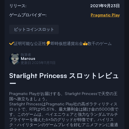
リリース:
2021年9月23日
ゲームプロバイダー:
Pragmatic Play
ビットコインスロット
証明可能な公正性
即時仮想通貨出金
数千のゲーム
執筆者
Marcus
更新日
2025年11月11日
Starlight Princess スロットレビュ
ー
Pragmatic Playがお届けする、Starlight Princessで天空の王
国へ旅立ちましょう。
Starlight PrincessはPragmatic Play社の高ボラティリティス
ロットで、RTPは95.51％、最大勝利金は賭け金の5000倍で
す。このゲームは、ペイエニウェアと強力なランダムマルチ
プライヤーを備えた6×5のグリッドが特徴です。ハイリス
ク・ハイリターンのゲームプレイを好むアニメファンに最適