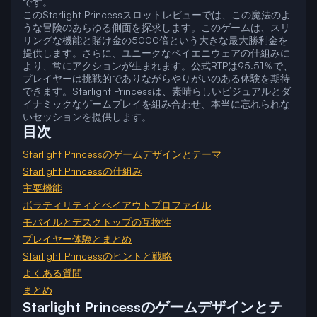
です。
このStarlight Princessスロットレビューでは、この魔法のよ
うな冒険のあらゆる側面を探求します。このゲームは、スリ
リングな機能と賭け金の5000倍という大きな最大勝利金を
提供します。さらに、ユニークなペイエニウェアの仕組みに
より、常にアクションが生まれます。公式RTPは95.51％で、
プレイヤーは挑戦的でありながらやりがいのある体験を期待
できます。Starlight Princessは、素晴らしいビジュアルとダ
イナミックなゲームプレイを組み合わせ、本当に忘れられな
いセッションを提供します。
目次
Starlight Princessのゲームデザインとテーマ
Starlight Princessの仕組み
主要機能
ボラティリティとペイアウトプロファイル
モバイルとデスクトップの互換性
プレイヤー体験とまとめ
Starlight Princessのヒントと戦略
よくある質問
まとめ
Starlight Princessのゲームデザインとテ