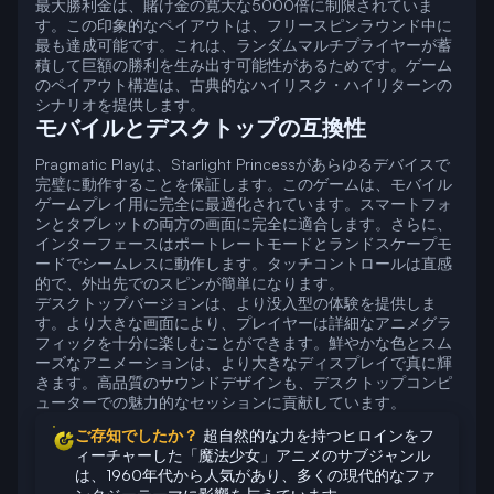
最大勝利金は、賭け金の寛大な5000倍に制限されていま
す。この印象的なペイアウトは、フリースピンラウンド中に
最も達成可能です。これは、ランダムマルチプライヤーが蓄
積して巨額の勝利を生み出す可能性があるためです。ゲーム
のペイアウト構造は、古典的なハイリスク・ハイリターンの
シナリオを提供します。
モバイルとデスクトップの互換性
Pragmatic Playは、Starlight Princessがあらゆるデバイスで
完璧に動作することを保証します。このゲームは、モバイル
ゲームプレイ用に完全に最適化されています。スマートフォ
ンとタブレットの両方の画面に完全に適合します。さらに、
インターフェースはポートレートモードとランドスケープモ
ードでシームレスに動作します。タッチコントロールは直感
的で、外出先でのスピンが簡単になります。
デスクトップバージョンは、より没入型の体験を提供しま
す。より大きな画面により、プレイヤーは詳細なアニメグラ
フィックを十分に楽しむことができます。鮮やかな色とスム
ーズなアニメーションは、より大きなディスプレイで真に輝
きます。高品質のサウンドデザインも、デスクトップコンピ
ューターでの魅力的なセッションに貢献しています。
ご存知でしたか？
超自然的な力を持つヒロインをフ
ィーチャーした「魔法少女」アニメのサブジャンル
は、1960年代から人気があり、多くの現代的なファ