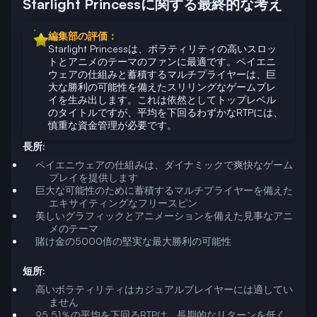
Starlight Princessに関する最終的な考え
供します。
蓄積するランダムなマルチプライヤーを備えて
ことを意味しますが、ボラティリティの低いス
発されました。このスタジオは、革新的で視覚
います。
ロットと比較して、勝利の頻度が少なくなる可
的に魅力的なスロットゲームを作成することで
編集部の評価：
能性があります。
知られています。
Starlight Princessは、ボラティリティの高いスロッ
トとアニメのテーマのファンに最適です。ペイエニ
ウェアの仕組みと蓄積するマルチプライヤーは、巨
大な勝利の可能性を備えたスリリングなゲームプレ
イを生み出します。これは依然としてトップレベル
のタイトルですが、平均を下回るわずかなRTPには、
慎重な資金管理が必要です。
長所:
ペイエニウェアの仕組みは、ダイナミックで爽快なゲーム
プレイを提供します
巨大な可能性のために蓄積するマルチプライヤーを備えた
エキサイティングなフリースピン
美しいグラフィックとアニメーションを備えた見事なアニ
メのテーマ
賭け金の5000倍の堅実な最大勝利の可能性
短所:
高いボラティリティはカジュアルプレイヤーには適してい
ません
95.51％の平均を下回るRTPは、長期的なリターンを低く