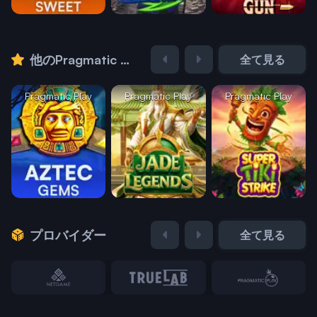
他のPragmatic Playのゲーム
全て見る
Pragmatic Play
Pragmatic Play
Pragmatic Play
プロバイダー
全て見る