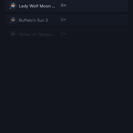
0×
Lady Wolf Moon Megaways
0×
Buffalo's Sun 3
0×
Gates of Olympus 1000