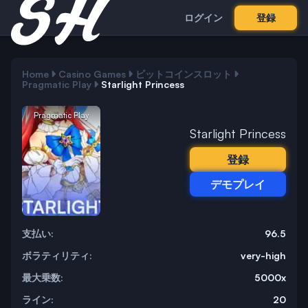
ログイン
登録
Home
Casino Games
ビットコインスロット
Pragmatic Play
Starlight Princess
Pragmatic Play
Starlight Princess
登録
デモプレイ
支払い:
96.5
ボラティリティ:
very-high
最大乗数:
5000x
ライン:
20