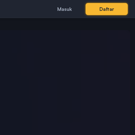
Masuk
Daftar