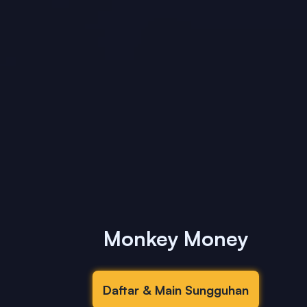
Monkey Money
Daftar & Main Sungguhan