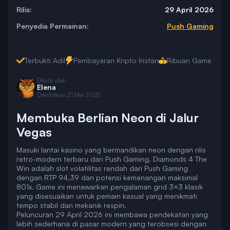
Rilis:
29 April 2026
Penyedia Permainan:
Push Gaming
Terbukti Adil
Pembayaran Kripto Instan
Ribuan Game
Ditulis oleh
Elena
Diterbitkan
21 Mei 2026
Membuka Berlian Neon di Jalur
Vegas
Masuki lantai kasino yang bermandikan neon dengan rilis
retro-modern terbaru dari Push Gaming. Diamonds 4 The
Win adalah slot volatilitas rendah dari Push Gaming
dengan RTP 94,39 dan potensi kemenangan maksimal
801x. Game ini menawarkan pengalaman grid 3×3 klasik
yang disesuaikan untuk pemain kasual yang menikmati
tempo stabil dan mekanik respin.
Peluncuran 29 April 2026 ini membawa pendekatan yang
lebih sederhana di pasar modern yang terobsesi dengan