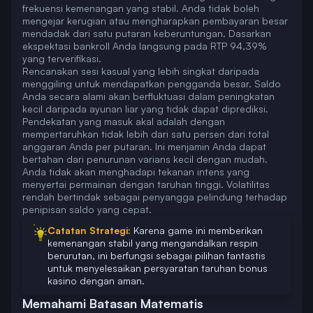
frekuensi kemenangan yang stabil. Anda tidak boleh
mengejar kerugian atau mengharapkan pembayaran besar
mendadak dari satu putaran keberuntungan. Dasarkan
ekspektasi bankroll Anda langsung pada RTP 94,39%
yang terverifikasi.
Rencanakan sesi kasual yang lebih singkat daripada
menggiling untuk mendapatkan pengganda besar. Saldo
Anda secara alami akan berfluktuasi dalam peningkatan
kecil daripada ayunan liar yang tidak dapat diprediksi.
Pendekatan yang masuk akal adalah dengan
mempertaruhkan tidak lebih dari satu persen dari total
anggaran Anda per putaran. Ini menjamin Anda dapat
bertahan dari penurunan varians kecil dengan mudah.
Anda tidak akan menghadapi tekanan intens yang
menyertai permainan dengan taruhan tinggi. Volatilitas
rendah bertindak sebagai penyangga pelindung terhadap
penipisan saldo yang cepat.
Catatan Strategi:
Karena game ini memberikan
kemenangan stabil yang mengandalkan respin
berurutan, ini berfungsi sebagai pilihan fantastis
untuk menyelesaikan persyaratan taruhan bonus
kasino dengan aman.
Memahami Batasan Matematis