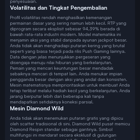
penyesuaian.
Volatilitas dan Tingkat Pengembalian
Profil volatilitas rendah menghasilkan kemenangan
permainan dasar yang sering namun lebih kecil. RTP yang
diprogram secara eksplisit sebesar 94,39% berada di
bawah rata-rata industri modern. Model matematika ini
menjamin aksi yang stabil daripada ayunan jackpot besar.
Anda tidak akan menghadapi putaran kering yang brutal
seperti yang biasa terjadi pada rilis Push Gaming lainnya.
Data dengan jelas menunjukkan pergeseran yang
disengaja menuju nilai hiburan yang berkelanjutan.
Pemain yang mencari keuntungan besar mendadak
sebaiknya mencari di tempat lain. Anda menukar impian
pengganda besar dengan aksi yang andal dan konsisten.
Mesin matematisnya memprioritaskan untuk membuat Anda
tetap terlibat melalui hadiah kecil yang berkelanjutan. Anda
jarang berputar lebih dari beberapa kali tanpa
mendapatkan setidaknya koneksi parsial.
Mesin Diamond Wild
Anda tidak akan menemukan putaran gratis yang dipicu
oleh scatter tradisional di sini. Diamond Wild pusat memicu
Diamond Respin standar sebagai gantinya. Simbol
multifungsi ini mendarat secara eksklusif di gulungan