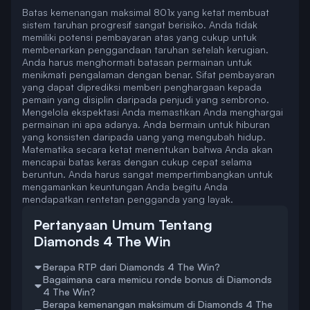
Batas kemenangan maksimal 801x yang ketat membuat
sistem taruhan progresif sangat berisiko. Anda tidak
memiliki potensi pembayaran atas yang cukup untuk
membenarkan penggandaan taruhan setelah kerugian.
Anda harus menghormati batasan permainan untuk
menikmati pengalaman dengan benar. Sifat pembayaran
yang dapat diprediksi memberi penghargaan kepada
pemain yang disiplin daripada penjudi yang sembrono.
Mengelola ekspektasi Anda memastikan Anda menghargai
permainan ini apa adanya. Anda bermain untuk hiburan
yang konsisten daripada uang yang mengubah hidup.
Matematika secara ketat menentukan bahwa Anda akan
mencapai batas keras dengan cukup cepat selama
beruntun. Anda harus sangat mempertimbangkan untuk
mengamankan keuntungan Anda begitu Anda
mendapatkan rentetan pengganda yang layak.
Pertanyaan Umum Tentang
Diamonds 4 The Win
Berapa RTP dari Diamonds 4 The Win?
Bagaimana cara memicu ronde bonus di Diamonds
Game ini memiliki RTP 94,39%, yang berada
4 The Win?
di bawah standar industri.
Berapa kemenangan maksimum di Diamonds 4 The