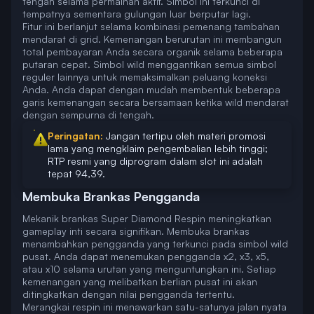
tengah selama permainan aktif. Simbol ini terkunci di
tempatnya sementara gulungan luar berputar lagi.
Fitur ini berlanjut selama kombinasi pemenang tambahan
mendarat di grid. Kemenangan berurutan ini membangun
total pembayaran Anda secara organik selama beberapa
putaran cepat. Simbol wild menggantikan semua simbol
reguler lainnya untuk memaksimalkan peluang koneksi
Anda. Anda dapat dengan mudah membentuk beberapa
garis kemenangan secara bersamaan ketika wild mendarat
dengan sempurna di tengah.
Peringatan:
Jangan tertipu oleh materi promosi
lama yang mengklaim pengembalian lebih tinggi;
RTP resmi yang diprogram dalam slot ini adalah
tepat 94,39.
Membuka Brankas Pengganda
Mekanik brankas Super Diamond Respin meningkatkan
gameplay inti secara signifikan. Membuka brankas
menambahkan pengganda yang terkunci pada simbol wild
pusat. Anda dapat menemukan pengganda x2, x3, x5,
atau x10 selama urutan yang menguntungkan ini. Setiap
kemenangan yang melibatkan berlian pusat ini akan
ditingkatkan dengan nilai pengganda tertentu.
Merangkai respin ini menawarkan satu-satunya jalan nyata