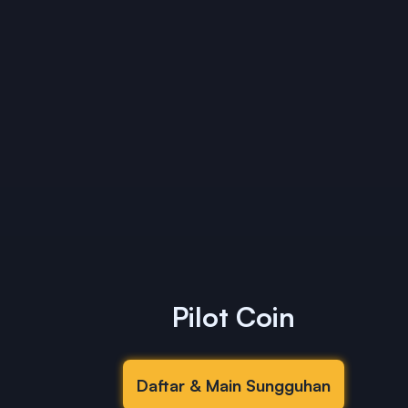
Pilot Coin
Daftar & Main Sungguhan