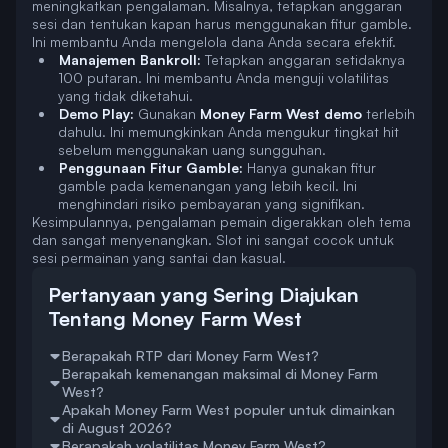
meningkatkan pengalaman. Misalnya, tetapkan anggaran
sesi dan tentukan kapan harus menggunakan fitur gamble.
Ini membantu Anda mengelola dana Anda secara efektif.
Manajemen Bankroll:
Tetapkan anggaran setidaknya
100 putaran. Ini membantu Anda menguji volatilitas
yang tidak diketahui.
Demo Play:
Gunakan
Money Farm West demo
terlebih
dahulu. Ini memungkinkan Anda mengukur tingkat hit
sebelum menggunakan uang sungguhan.
Penggunaan Fitur Gamble:
Hanya gunakan fitur
gamble pada kemenangan yang lebih kecil. Ini
menghindari risiko pembayaran yang signifikan.
Kesimpulannya, pengalaman pemain digerakkan oleh tema
dan sangat menyenangkan. Slot ini sangat cocok untuk
sesi permainan yang santai dan kasual.
Pertanyaan yang Sering Diajukan
Tentang Money Farm West
Berapakah RTP dari Money Farm West?
Berapakah kemenangan maksimal di Money Farm
Gim ini memiliki RTP 95.9%, yang sedikit di
West?
bawah standar industri.
Apakah Money Farm West populer untuk dimainkan
Kemenangan maksimal adalah 2100x taruhan
di August 2026?
Anda, dapat dicapai selama fitur putaran
Berapakah volatilitas Money Farm West?