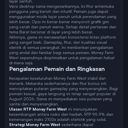
layar sentuh.
Versi desktop sama mengesankannya. Ini fitur antarmuka
pengguna yang bersih dan intuitif. Pemain juga dapat
menggunakan mode layar penuh untuk perendaman yang
lebih besar. Opsi ini benar-benar menyoroti grafik gim
yang cerah dan penuh warna. Setiap detail pertanian dan
tema Barat bersinar di layar yang lebih besar.
Akhirnya, game ini menawarkan konsistensi lintas platform
yang sangat baik. Gameplay, fitur, dan kualitas visual
identik di semua perangkat. Ini memberikan pengalaman
yang andal dan familiar bagi semua pemain. Money Farm
West sepenuhnya dioptimalkan untuk pengalaman hebat
di mana saja.
Pengalaman Pemain dan Ringkasan
Kecepatan keseluruhan Money Farm West stabil dan
menarik. Mekanika sederhananya dan fitur bonus inti
menciptakan putaran gameplay yang menyenangkan. Bagi
pemain kasual, gaya langsung ini tetap sangat populer di
August 2026. Game ini menyediakan sesi putaran yang
santai dan menyenangkan.
Ulasan RTP Money Farm West
ini menunjukkan
keseimbangan antara risiko dan hadiah. RTP 95.9% dan
kemenangan maks 2100x adalah statistik yang solid.
Strategi Money Farm West
sederhana dapat