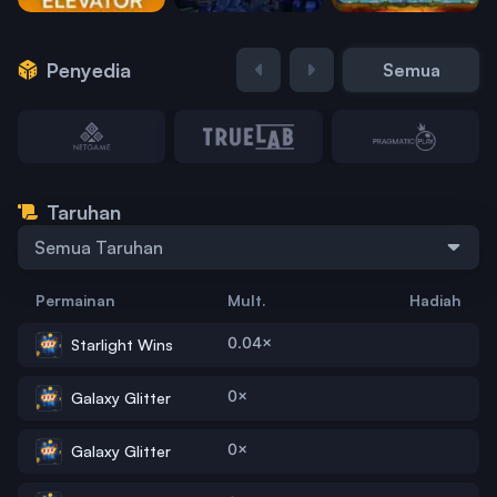
Penyedia
Semua
Taruhan
Semua Taruhan
Permainan
Mult.
Hadiah
0.04×
Starlight Wins
0×
Galaxy Glitter
0×
Galaxy Glitter