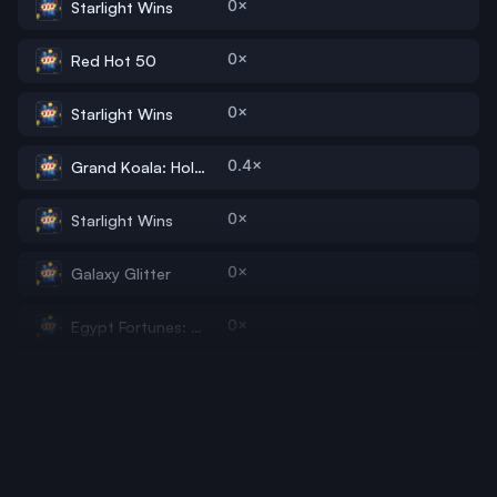
0×
Starlight Wins
0×
Red Hot 50
0×
Starlight Wins
0.4×
Grand Koala: Hold ‘N’ Link
0×
Starlight Wins
0×
Galaxy Glitter
0×
Egypt Fortunes: Bingo Bounty