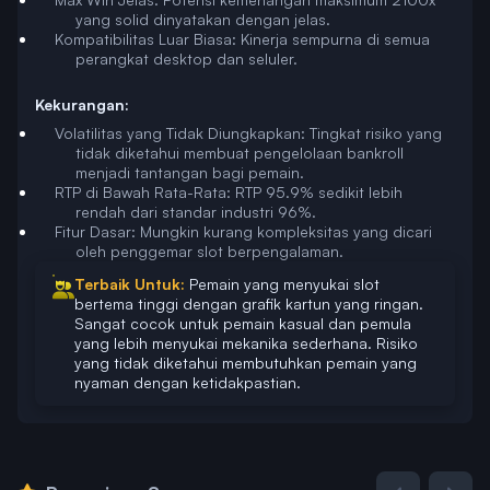
yang solid dinyatakan dengan jelas.
Kompatibilitas Luar Biasa: Kinerja sempurna di semua
perangkat desktop dan seluler.
Kekurangan:
Volatilitas yang Tidak Diungkapkan: Tingkat risiko yang
tidak diketahui membuat pengelolaan bankroll
menjadi tantangan bagi pemain.
RTP di Bawah Rata-Rata: RTP 95.9% sedikit lebih
rendah dari standar industri 96%.
Fitur Dasar: Mungkin kurang kompleksitas yang dicari
oleh penggemar slot berpengalaman.
Terbaik Untuk:
Pemain yang menyukai slot
bertema tinggi dengan grafik kartun yang ringan.
Sangat cocok untuk pemain kasual dan pemula
yang lebih menyukai mekanika sederhana. Risiko
yang tidak diketahui membutuhkan pemain yang
nyaman dengan ketidakpastian.