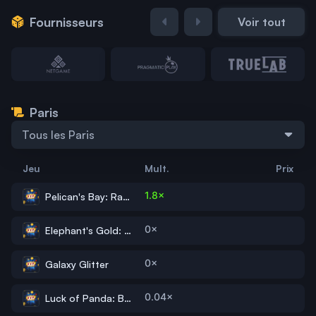
Fournisseurs
Voir tout
Paris
Tous les Paris
Jeu
Mult.
Prix
1.8×
Pelican's Bay: Rapid Link
0×
Elephant's Gold: Bonus Combo
0×
Galaxy Glitter
0.04×
Luck of Panda: Bonus Combo