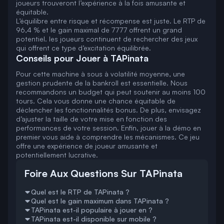
joueurs trouveront l’expérience à la fois amusante et
équitable.
L’équilibre entre risque et récompense est juste. Le RTP de
96,4 % et le gain maximal de 7777 offrent un grand
potentiel. les joueurs continuent de rechercher des jeux
qui offrent ce type d’excitation équilibrée.
Conseils pour Jouer à TAPinata
Pour cette machine à sous à volatilité moyenne, une
gestion prudente de la bankroll est essentielle. Nous
recommandons un budget qui peut soutenir au moins 100
tours. Cela vous donne une chance équitable de
déclencher les fonctionnalités bonus. De plus, envisagez
d’ajuster la taille de votre mise en fonction des
performances de votre session. Enfin, jouer à la démo en
premier vous aide à comprendre les mécanismes. Ce jeu
offre une expérience de joueur amusante et
potentiellement lucrative.
Foire Aux Questions Sur TAPinata
Quel est le RTP de TAPinata ?
Quel est le gain maximum dans TAPinata ?
Le jeu a un RTP de 96,4 %, ce qui est
TAPinata est-il populaire à jouer en ?
supérieur à la moyenne de l’industrie.
Le gain maximum est de 7777 votre mise,
TAPinata est-il disponible sur mobile ?