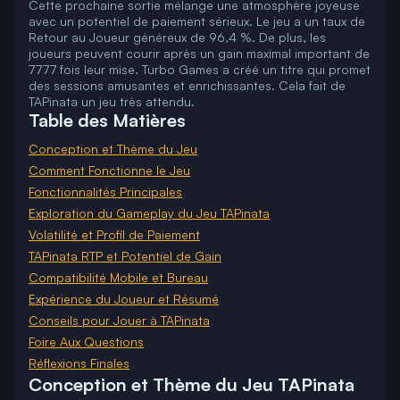
Cette prochaine sortie mélange une atmosphère joyeuse
avec un potentiel de paiement sérieux. Le jeu a un taux de
Retour au Joueur généreux de 96,4 %. De plus, les
joueurs peuvent courir après un gain maximal important de
7777 fois leur mise. Turbo Games a créé un titre qui promet
des sessions amusantes et enrichissantes. Cela fait de
TAPinata un jeu très attendu.
Table des Matières
Conception et Thème du Jeu
Comment Fonctionne le Jeu
Fonctionnalités Principales
Exploration du Gameplay du Jeu TAPinata
Volatilité et Profil de Paiement
TAPinata RTP et Potentiel de Gain
Compatibilité Mobile et Bureau
Expérience du Joueur et Résumé
Conseils pour Jouer à TAPinata
Foire Aux Questions
Réflexions Finales
Conception et Thème du Jeu TAPinata