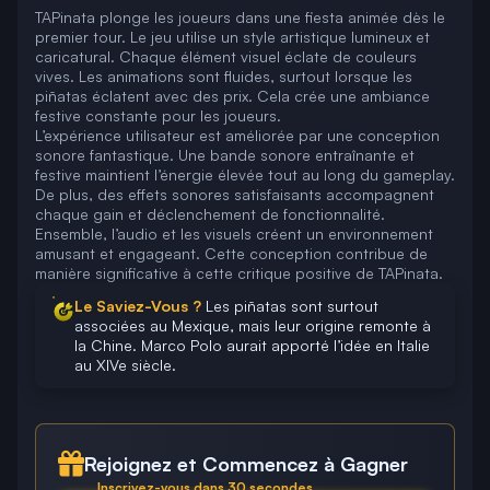
TAPinata plonge les joueurs dans une fiesta animée dès le
premier tour. Le jeu utilise un style artistique lumineux et
caricatural. Chaque élément visuel éclate de couleurs
vives. Les animations sont fluides, surtout lorsque les
piñatas éclatent avec des prix. Cela crée une ambiance
festive constante pour les joueurs.
L’expérience utilisateur est améliorée par une conception
sonore fantastique. Une bande sonore entraînante et
festive maintient l’énergie élevée tout au long du gameplay.
De plus, des effets sonores satisfaisants accompagnent
chaque gain et déclenchement de fonctionnalité.
Ensemble, l’audio et les visuels créent un environnement
amusant et engageant. Cette conception contribue de
manière significative à cette critique positive de TAPinata.
Le Saviez-Vous ?
Les piñatas sont surtout
associées au Mexique, mais leur origine remonte à
la Chine. Marco Polo aurait apporté l’idée en Italie
au XIVe siècle.
Rejoignez et Commencez à Gagner
Inscrivez-vous dans 30 secondes