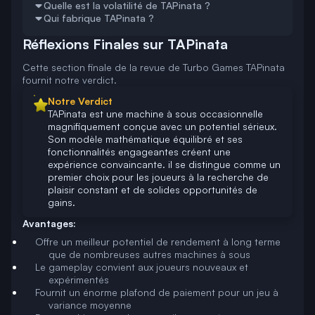
réalisable pendant les fonctionnalités bonus
Oui, TAPinata reste populaire en en raison de
Quelle est la volatilité de TAPinata ?
avec des multiplicateurs.
sa volatilité moyenne équilibrée, de son RTP
Oui, TAPinata est entièrement optimisé pour
Qui fabrique TAPinata ?
élevé et de son thème de fiesta engageant.
les appareils iOS et Android avec des
Le jeu a une volatilité moyenne, ce qui signifie
commandes tactiles et des performances
qu’il offre un mélange équilibré de petites
TAPinata est développé par Turbo Games,
Réflexions Finales sur TAPinata
fluides.
victoires fréquentes et le potentiel de gains
connu pour créer des jeux de machines à
plus importants.
sous occasionnels innovants et divertissants.
Cette section finale de la revue de Turbo Games TAPinata
fournit notre verdict.
Notre Verdict
TAPinata est une machine à sous occasionnelle
magnifiquement conçue avec un potentiel sérieux.
Son modèle mathématique équilibré et ses
fonctionnalités engageantes créent une
expérience convaincante. il se distingue comme un
premier choix pour les joueurs à la recherche de
plaisir constant et de solides opportunités de
gains.
Avantages:
Offre un meilleur potentiel de rendement à long terme
que de nombreuses autres machines à sous
Le gameplay convient aux joueurs nouveaux et
expérimentés
Fournit un énorme plafond de paiement pour un jeu à
variance moyenne