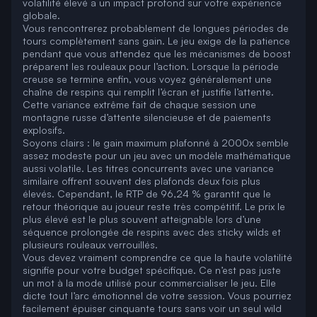
volatilité élevé a un impact profond sur votre expérience
globale.
Vous rencontrerez probablement de longues périodes de
tours complètement sans gain. Le jeu exige de la patience
pendant que vous attendez que les mécanismes de boost
préparent les rouleaux pour l’action. Lorsque la période
creuse se termine enfin, vous voyez généralement une
chaîne de respins qui remplit l’écran et justifie l’attente.
Cette variance extrême fait de chaque session une
montagne russe d’attente silencieuse et de paiements
explosifs.
Soyons clairs : le gain maximum plafonné à 2000x semble
assez modeste pour un jeu avec un modèle mathématique
aussi volatile. Les titres concurrents avec une variance
similaire offrent souvent des plafonds deux fois plus
élevés. Cependant, le RTP de 96,24 % garantit que le
retour théorique au joueur reste très compétitif. Le prix le
plus élevé est le plus souvent atteignable lors d’une
séquence prolongée de respins avec des sticky wilds et
plusieurs rouleaux verrouillés.
Vous devez vraiment comprendre ce que la haute volatilité
signifie pour votre budget spécifique. Ce n’est pas juste
un mot à la mode utilisé pour commercialiser le jeu. Elle
dicte tout l’arc émotionnel de votre session. Vous pourriez
facilement épuiser cinquante tours sans voir un seul wild