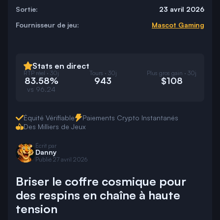
Sortie:
23 avril 2026
Fournisseur de jeu:
Mascot Gaming
Stats en direct
RTP réel · 30j
Tours · 30j
Plus gros gain · 30j
83.58%
943
$108
vs 96.24
Équité Vérifiable
Paiements Crypto Instantanés
Des Milliers de Jeux
Écrit par
Danny
Publié
27 avril 2026
Briser le coffre cosmique pour
des respins en chaîne à haute
tension