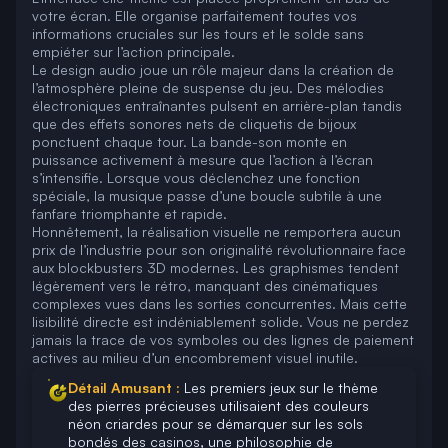
votre écran. Elle organise parfaitement toutes vos
informations cruciales sur les tours et le solde sans
empiéter sur l’action principale.
Le design audio joue un rôle majeur dans la création de
l’atmosphère pleine de suspense du jeu. Des mélodies
électroniques entraînantes pulsent en arrière-plan tandis
que des effets sonores nets de cliquetis de bijoux
ponctuent chaque tour. La bande-son monte en
puissance activement à mesure que l’action à l’écran
s’intensifie. Lorsque vous déclenchez une fonction
spéciale, la musique passe d’une boucle subtile à une
fanfare triomphante et rapide.
Honnêtement, la réalisation visuelle ne remportera aucun
prix de l’industrie pour son originalité révolutionnaire face
aux blockbusters 3D modernes. Les graphismes tendent
légèrement vers le rétro, manquant des cinématiques
complexes vues dans les sorties concurrentes. Mais cette
lisibilité directe est indéniablement solide. Vous ne perdez
jamais la trace de vos symboles ou des lignes de paiement
actives au milieu d’un encombrement visuel inutile.
Détail Amusant :
Les premiers jeux sur le thème
des pierres précieuses utilisaient des couleurs
néon criardes pour se démarquer sur les sols
bondés des casinos, une philosophie de