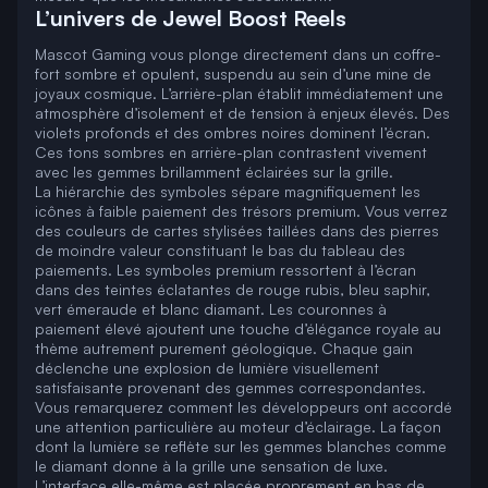
L’univers de Jewel Boost Reels
Mascot Gaming vous plonge directement dans un coffre-
fort sombre et opulent, suspendu au sein d’une mine de
joyaux cosmique. L’arrière-plan établit immédiatement une
atmosphère d’isolement et de tension à enjeux élevés. Des
violets profonds et des ombres noires dominent l’écran.
Ces tons sombres en arrière-plan contrastent vivement
avec les gemmes brillamment éclairées sur la grille.
La hiérarchie des symboles sépare magnifiquement les
icônes à faible paiement des trésors premium. Vous verrez
des couleurs de cartes stylisées taillées dans des pierres
de moindre valeur constituant le bas du tableau des
paiements. Les symboles premium ressortent à l’écran
dans des teintes éclatantes de rouge rubis, bleu saphir,
vert émeraude et blanc diamant. Les couronnes à
paiement élevé ajoutent une touche d’élégance royale au
thème autrement purement géologique. Chaque gain
déclenche une explosion de lumière visuellement
satisfaisante provenant des gemmes correspondantes.
Vous remarquerez comment les développeurs ont accordé
une attention particulière au moteur d’éclairage. La façon
dont la lumière se reflète sur les gemmes blanches comme
le diamant donne à la grille une sensation de luxe.
L’interface elle-même est placée proprement en bas de