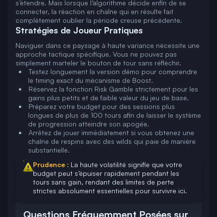
s’étendre. Mais lorsque l’algorithme décide enfin de se
connecter, la réaction en chaîne qui en résulte fait
complètement oublier la période creuse précédente.
Stratégies de Joueur Pratiques
Naviguer dans ce paysage à haute variance nécessite une
approche tactique spécifique. Vous ne pouvez pas
simplement marteler le bouton de tour sans réfléchir.
Testez longuement la version démo pour comprendre
le timing exact du mécanisme de Boost.
Réservez la fonction Risk Gamble strictement pour les
gains plus petits et de faible valeur du jeu de base.
Préparez votre budget pour des sessions plus
longues de plus de 100 tours afin de laisser le système
de progression atteindre son apogée.
Arrêtez de jouer immédiatement si vous obtenez une
chaîne de respins avec des wilds qui paie de manière
substantielle.
Prudence :
La haute volatilité signifie que votre
budget peut s’épuiser rapidement pendant les
tours sans gain, rendant des limites de perte
strictes absolument essentielles pour survivre ici.
Questions Fréquemment Posées sur