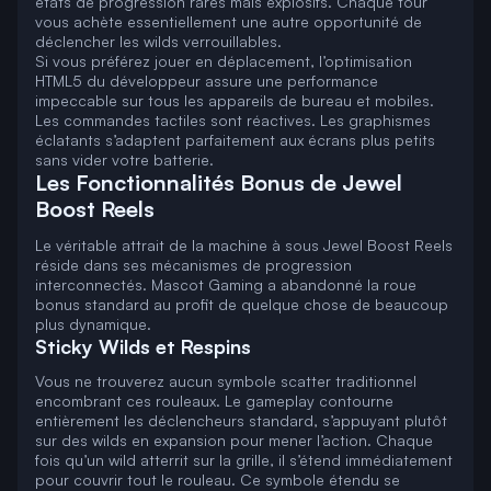
états de progression rares mais explosifs. Chaque tour
vous achète essentiellement une autre opportunité de
déclencher les wilds verrouillables.
Si vous préférez jouer en déplacement, l’optimisation
HTML5 du développeur assure une performance
impeccable sur tous les appareils de bureau et mobiles.
Les commandes tactiles sont réactives. Les graphismes
éclatants s’adaptent parfaitement aux écrans plus petits
sans vider votre batterie.
Les Fonctionnalités Bonus de Jewel
Boost Reels
Le véritable attrait de la machine à sous Jewel Boost Reels
réside dans ses mécanismes de progression
interconnectés. Mascot Gaming a abandonné la roue
bonus standard au profit de quelque chose de beaucoup
plus dynamique.
Sticky Wilds et Respins
Vous ne trouverez aucun symbole scatter traditionnel
encombrant ces rouleaux. Le gameplay contourne
entièrement les déclencheurs standard, s’appuyant plutôt
sur des wilds en expansion pour mener l’action. Chaque
fois qu’un wild atterrit sur la grille, il s’étend immédiatement
pour couvrir tout le rouleau. Ce symbole étendu se