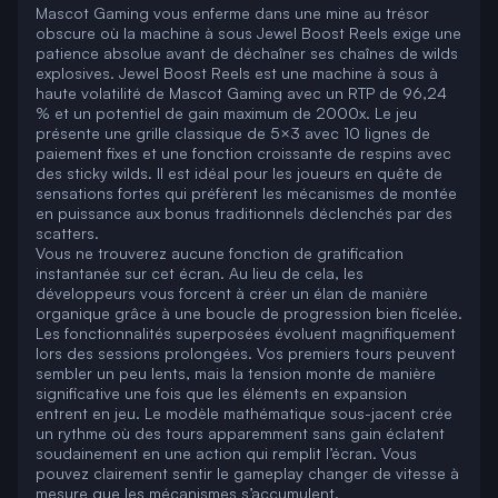
Mascot Gaming vous enferme dans une mine au trésor
obscure où la machine à sous Jewel Boost Reels exige une
patience absolue avant de déchaîner ses chaînes de wilds
explosives. Jewel Boost Reels est une machine à sous à
haute volatilité de Mascot Gaming avec un RTP de 96,24
% et un potentiel de gain maximum de 2000x. Le jeu
présente une grille classique de 5×3 avec 10 lignes de
paiement fixes et une fonction croissante de respins avec
des sticky wilds. Il est idéal pour les joueurs en quête de
sensations fortes qui préfèrent les mécanismes de montée
en puissance aux bonus traditionnels déclenchés par des
scatters.
Vous ne trouverez aucune fonction de gratification
instantanée sur cet écran. Au lieu de cela, les
développeurs vous forcent à créer un élan de manière
organique grâce à une boucle de progression bien ficelée.
Les fonctionnalités superposées évoluent magnifiquement
lors des sessions prolongées. Vos premiers tours peuvent
sembler un peu lents, mais la tension monte de manière
significative une fois que les éléments en expansion
entrent en jeu. Le modèle mathématique sous-jacent crée
un rythme où des tours apparemment sans gain éclatent
soudainement en une action qui remplit l’écran. Vous
pouvez clairement sentir le gameplay changer de vitesse à
mesure que les mécanismes s’accumulent.