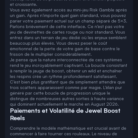
et croissante.
Vous avez également accès au mini-jeu Risk Gamble après
un gain. Après n’importe quel gain standard, vous pouvez
parier votre paiement actuel sur un champ séparé de 5×3.
Parlons brièvement de cette interface. Ce n’est pas votre
jeu de devinettes de cartes rouge ou noir standard. Vous
entrez dans un terrain de jeu dédié où les enjeux semblent
beaucoup plus élevés. Vous devez peser le coût
émotionnel de la perte de votre gain de base contre le
frisson de le multiplier considérablement.
Je pense que la nature interconnectée de ces systèmes
rend le jeu incroyablement captivant. La boucle consistant
à remplir la jauge de boost, obtenir un wild et enchaîner
les respins crée un rythme profondément satisfaisant.
C’est bien plus gratifiant que de simplement attendre que
trois scatters apparaissent comme par magie. L’élan pur
généré par cette boucle de progression unique le
distingue de nombreuses autres sorties à haute variance
qui dominent actuellement le marché en August 2026.
Paiements et Volatilité de Jewel Boost
Reels
Comprendre le modèle mathématique est crucial avant de
commencer à faire tourner ces rouleaux. Le niveau de