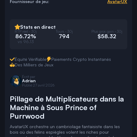
Fournisseur de jeu:
AvatarUX
Stats en direct
RTP réel · 30j
Tours · 30j
Plus gros gain · 30j
86.72%
794
$58.32
vs 96.13
Équité Vérifiable
Paiements Crypto Instantanés
Des Milliers de Jeux
Écrit par
Adrian
Publié
27 avril 2026
Pillage de Multiplicateurs dans la
Machine à Sous Prince of
Purrwood
AvatarUX orchestre un cambriolage fantaisiste dans les
bois où des félins espiègles volent les riches pour