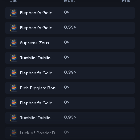
Jeu
Mult.
Prix
0×
Elephant's Gold: Bonus Combo
0.59×
Elephant's Gold: Bonus Combo
0×
Supreme Zeus
0×
Tumblin' Dublin
0.39×
Elephant's Gold: Bonus Combo
0×
Rich Piggies: Bonus Combo
0×
Elephant's Gold: Bonus Combo
0.95×
Tumblin' Dublin
0×
Luck of Panda: Bonus Combo