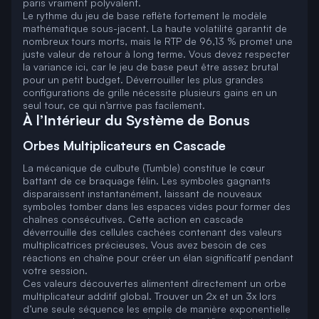
paris vraiment polyvalent.
Le rythme du jeu de base reflète fortement le modèle
mathématique sous-jacent. La haute volatilité garantit de
nombreux tours morts, mais le RTP de 96,13 % promet une
juste valeur de retour à long terme. Vous devez respecter
la variance ici, car le jeu de base peut être assez brutal
pour un petit budget. Déverrouiller les plus grandes
configurations de grille nécessite plusieurs gains en un
seul tour, ce qui n’arrive pas facilement.
À l’Intérieur du Système de Bonus
Orbes Multiplicateurs en Cascade
La mécanique de culbute (Tumble) constitue le cœur
battant de ce braquage félin. Les symboles gagnants
disparaissent instantanément, laissant de nouveaux
symboles tomber dans les espaces vides pour former des
chaînes consécutives. Cette action en cascade
déverrouille des cellules cachées contenant des valeurs
multiplicatrices précieuses. Vous avez besoin de ces
réactions en chaîne pour créer un élan significatif pendant
votre session.
Ces valeurs découvertes alimentent directement un orbe
multiplicateur additif global. Trouver un 2x et un 3x lors
d’une seule séquence les empile de manière exponentielle