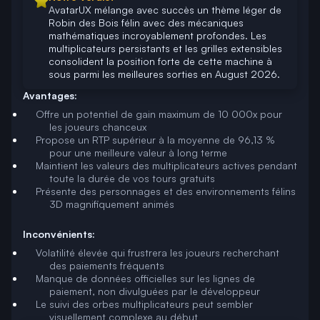
AvatarUX mélange avec succès un thème léger de
sérieuse. Le moteur PopWins attire
Android. L’interface utilisateur s’adapte
peuvent être considérablement plus
Robin des Bois félin avec des mécaniques
constamment un public dévoué de fans de
parfaitement aux écrans plus petits sans
importants lorsqu’ils se produisent. Cela
mathématiques incroyablement profondes. Les
haute variance.
perdre aucune fidélité visuelle.
nécessite une approche patiente et une
multiplicateurs persistants et les grilles extensibles
gestion de budget prudente pour survivre
consolident la position forte de cette machine à
aux périodes creuses.
sous parmi les meilleures sorties en August 2026.
Avantages:
Offre un potentiel de gain maximum de 10 000x pour
les joueurs chanceux
Propose un RTP supérieur à la moyenne de 96,13 %
pour une meilleure valeur à long terme
Maintient les valeurs des multiplicateurs actives pendant
toute la durée de vos tours gratuits
Présente des personnages et des environnements félins
3D magnifiquement animés
Inconvénients:
Volatilité élevée qui frustrera les joueurs recherchant
des paiements fréquents
Manque de données officielles sur les lignes de
paiement, non divulguées par le développeur
Le suivi des orbes multiplicateurs peut sembler
visuellement complexe au début