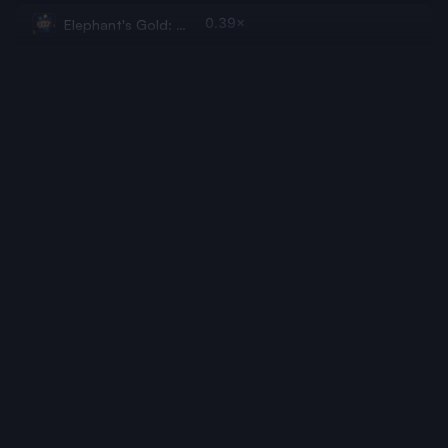
0.39×
Elephant's Gold: Bonus Combo