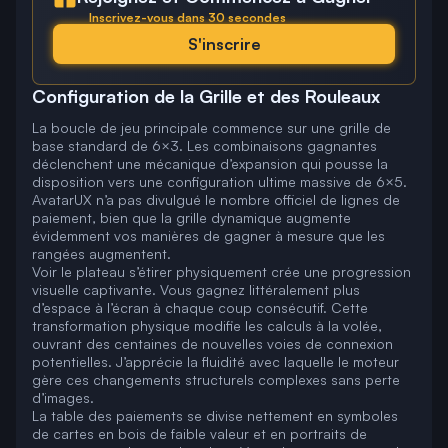
Inscrivez-vous dans 30 secondes
S'inscrire
Configuration de la Grille et des Rouleaux
La boucle de jeu principale commence sur une grille de
base standard de 6×3. Les combinaisons gagnantes
déclenchent une mécanique d’expansion qui pousse la
disposition vers une configuration ultime massive de 6×5.
AvatarUX n’a pas divulgué le nombre officiel de lignes de
paiement, bien que la grille dynamique augmente
évidemment vos manières de gagner à mesure que les
rangées augmentent.
Voir le plateau s’étirer physiquement crée une progression
visuelle captivante. Vous gagnez littéralement plus
d’espace à l’écran à chaque coup consécutif. Cette
transformation physique modifie les calculs à la volée,
ouvrant des centaines de nouvelles voies de connexion
potentielles. J’apprécie la fluidité avec laquelle le moteur
gère ces changements structurels complexes sans perte
d’images.
La table des paiements se divise nettement en symboles
de cartes en bois de faible valeur et en portraits de