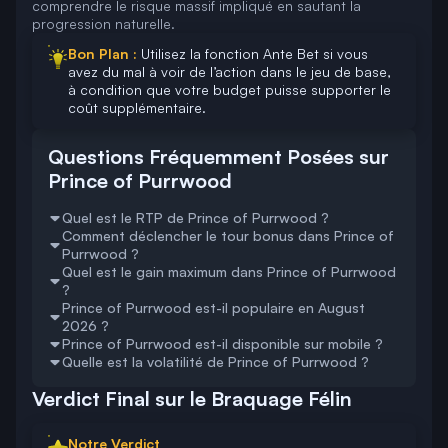
comprendre le risque massif impliqué en sautant la
progression naturelle.
Bon Plan :
Utilisez la fonction Ante Bet si vous
avez du mal à voir de l’action dans le jeu de base,
à condition que votre budget puisse supporter le
coût supplémentaire.
Questions Fréquemment Posées sur
Prince of Purrwood
Quel est le RTP de Prince of Purrwood ?
Comment déclencher le tour bonus dans Prince of
Le jeu a un RTP de 96,13 %, ce qui est
Purrwood ?
supérieur à la moyenne de l’industrie. Ce
Quel est le gain maximum dans Prince of Purrwood
retour théorique fournit une base
Vous déclenchez le tour bonus en obtenant
?
mathématique juste pour des sessions de jeu
les symboles scatter requis pendant le jeu de
Prince of Purrwood est-il populaire en August
prolongées. Vous pouvez vous attendre à une
base. Alternativement, les joueurs peuvent
Le gain maximum est de 10 000 fois votre
2026 ?
bonne rétention de valeur sur des milliers de
activer l’option d’achat de fonctionnalité
mise, réalisable pendant la fonctionnalité des
Prince of Purrwood est-il disponible sur mobile ?
tours.
(Feature Buy) pour un accès instantané. L’Ante
tours gratuits. Atteindre ce plafond nécessite
Oui, Prince of Purrwood reste populaire en
Quelle est la volatilité de Prince of Purrwood ?
Bet augmente également vos chances de
une expansion maximale de la grille et une
August 2026 grâce à sa mécanique de grille
Oui, la machine à sous fonctionne
déclenchement naturel en ajoutant un coût
accumulation massive d’orbes multiplicateurs
extensible et son système de multiplicateurs à
parfaitement sur tous les appareils mobiles
Le développeur a programmé cette machine à
Verdict Final sur le Braquage Félin
supplémentaire à votre mise de base.
persistants. Le jeu met automatiquement fin
haut potentiel. Les joueurs continuent
modernes. AvatarUX a conçu l’interface en
sous avec un modèle mathématique à haute
au tour si vous atteignez cette limite stricte.
d’apprécier le mélange de graphismes
utilisant HTML5, garantissant un jeu fluide en
volatilité. Cela signifie que vous obtiendrez
Notre Verdict
premium et de profondeur mathématique
mode portrait sur les smartphones iOS et
moins de gains globaux, mais les paiements