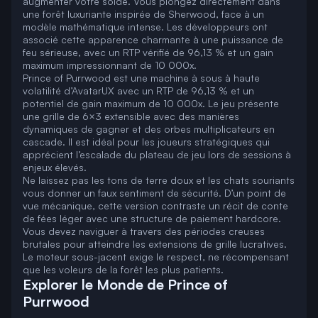
augmenter votre solde. Vous plongez directement dans
une forêt luxuriante inspirée de Sherwood, face à un
modèle mathématique intense. Les développeurs ont
associé cette apparence charmante à une puissance de
feu sérieuse, avec un RTP vérifié de 96,13 % et un gain
maximum impressionnant de 10 000x.
Prince of Purrwood est une machine à sous à haute
volatilité d’AvatarUX avec un RTP de 96,13 % et un
potentiel de gain maximum de 10 000x. Le jeu présente
une grille de 6×3 extensible avec des manières
dynamiques de gagner et des orbes multiplicateurs en
cascade. Il est idéal pour les joueurs stratégiques qui
apprécient l’escalade du plateau de jeu lors de sessions à
enjeux élevés.
Ne laissez pas les tons de terre doux et les chats souriants
vous donner un faux sentiment de sécurité. D’un point de
vue mécanique, cette version contraste un récit de conte
de fées léger avec une structure de paiement hardcore.
Vous devez naviguer à travers des périodes creuses
brutales pour atteindre les extensions de grille lucratives.
Le moteur sous-jacent exige le respect, ne récompensant
que les voleurs de la forêt les plus patients.
Explorer le Monde de Prince of
Purrwood