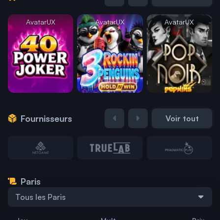
AvatarUX
AvatarUX
AvatarUX
Fournisseurs
Voir tout
Paris
Tous les Paris