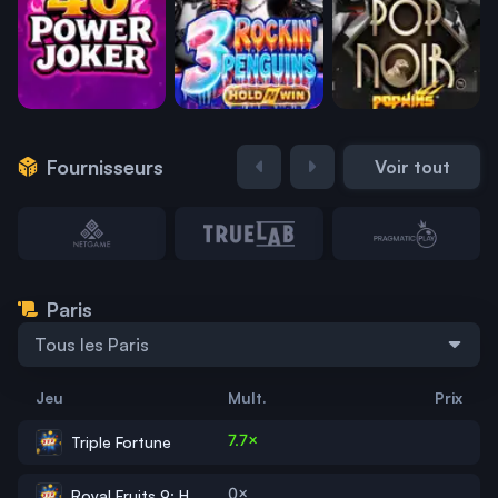
Fournisseurs
Voir tout
Paris
Tous les Paris
Jeu
Mult.
Prix
7.7×
Triple Fortune
0×
Royal Fruits 9: Hold 'n' Link