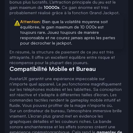
bonus plus lucratifs. L’attraction principale du jeu est le
gain maximum de
10000x
. Ce gain énorme est très
probablement réalisé grâce à la fonction Grand Jackpot.
Attention:
Bien que la volatilité moyenne soit
équilibrée, le gain maximum de 10 000x est
toujours rare. Jouez toujours de manière
responsable et ne courez jamais après les pertes
pour décrocher le jackpot.
En résumé, la structure de paiement de ce jeu est très
attrayante. Il offre un excellent équilibre entre risque et
récompense pour la plupart des joueurs.
Compatibilité Mobile et Bureau
AvatarUX garantit une expérience impeccable sur
n’importe quel appareil. Le jeu fonctionne magnifiquement
sur les téléphones mobiles et les tablettes. Sa conception
est réactive et s’adapte à différentes tailles d’écran. Les
commandes tactiles rendent le gameplay mobile intuitif et
fluide. Vous pouvez profiter de la magie n’importe où.
Sur un ordinateur de bureau, l’atmosphère immersive brille
vraiment. L’écran plus grand met en évidence les
graphiques détaillés et les couleurs riches. La bande
sonore enchanteresse et les effets sonores créent une
expérience cinématographique. Cela rend le
gameplay de