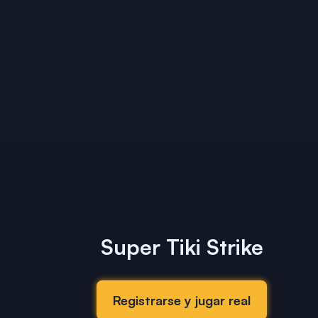
Super Tiki Strike
Registrarse y jugar real