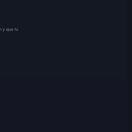
n y que tu