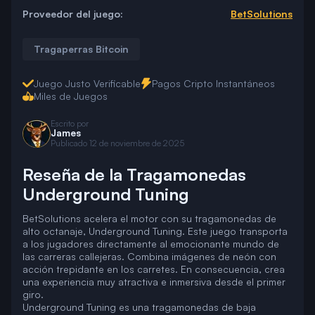
Proveedor del juego:
BetSolutions
Tragaperras Bitcoin
Juego Justo Verificable
Pagos Cripto Instantáneos
Miles de Juegos
Escrito por
James
Publicado
12 de noviembre de 2025
Reseña de la Tragamonedas
Underground Tuning
BetSolutions acelera el motor con su tragamonedas de
alto octanaje, Underground Tuning. Este juego transporta
a los jugadores directamente al emocionante mundo de
las carreras callejeras. Combina imágenes de neón con
acción trepidante en los carretes. En consecuencia, crea
una experiencia muy atractiva e inmersiva desde el primer
giro.
Underground Tuning es una tragamonedas de baja