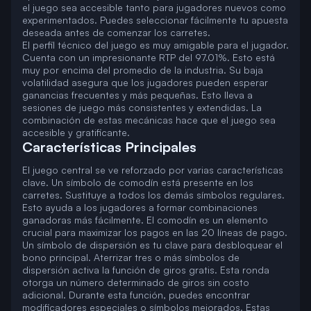
el juego sea accesible tanto para jugadores nuevos como
experimentados. Puedes seleccionar fácilmente tu apuesta
deseada antes de comenzar los carretes.
El perfil técnico del juego es muy amigable para el jugador.
Cuenta con un impresionante RTP del 97.01%. Esto está
muy por encima del promedio de la industria. Su baja
volatilidad asegura que los jugadores pueden esperar
ganancias frecuentes y más pequeñas. Esto lleva a
sesiones de juego más consistentes y extendidas. La
combinación de estas mecánicas hace que el juego sea
accesible y gratificante.
Características Principales
El juego central se ve reforzado por varias características
clave. Un símbolo de comodín está presente en los
carretes. Sustituye a todos los demás símbolos regulares.
Esto ayuda a los jugadores a formar combinaciones
ganadoras más fácilmente. El comodín es un elemento
crucial para maximizar los pagos en las 20 líneas de pago.
Un símbolo de dispersión es tu clave para desbloquear el
bono principal. Aterrizar tres o más símbolos de
dispersión activa la función de giros gratis. Esta ronda
otorga un número determinado de giros sin costo
adicional. Durante esta función, puedes encontrar
modificadores especiales o símbolos mejorados. Estas