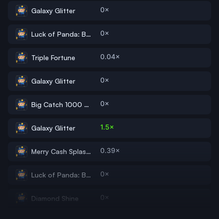
0×
Galaxy Glitter
0×
Luck of Panda: Bonus Combo
0.04×
Triple Fortune
0×
Galaxy Glitter
0×
Big Catch 1000 Nudge: Bonus Buy
1.5×
Galaxy Glitter
0.39×
Merry Cash Splash: Hold 'N' Link
0×
Luck of Panda: Bonus Combo
0×
Diamond Shine