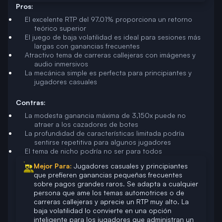
Pros:
El excelente RTP del 97.01% proporciona un retorno
teórico superior
El juego de baja volatilidad es ideal para sesiones más
largas con ganancias frecuentes
Atractivo tema de carreras callejeras con imágenes y
audio inmersivos
La mecánica simple es perfecta para principiantes y
jugadores casuales
Contras:
La modesta ganancia máxima de 3,150x puede no
atraer a los cazadores de botes
La profundidad de características limitada podría
sentirse repetitiva para algunos jugadores
El tema de nicho podría no ser para todos
Mejor Para:
Jugadores casuales y principiantes
que prefieren ganancias pequeñas frecuentes
sobre pagos grandes raros. Se adapta a cualquier
persona que ame los temas automotrices o de
carreras callejeras y aprecie un RTP muy alto. La
baja volatilidad lo convierte en una opción
inteligente para los jugadores que administran un