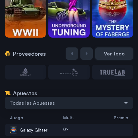
Proveedores
Ver todo
Apuestas
Todas las Apuestas
Juego
Mult.
Premio
0×
Galaxy Glitter