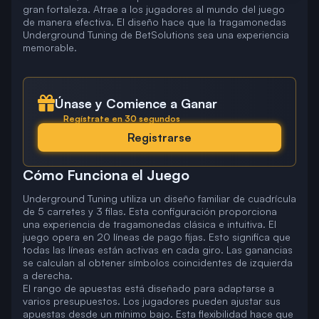
gran fortaleza. Atrae a los jugadores al mundo del juego
de manera efectiva. El diseño hace que la tragamonedas
Underground Tuning de BetSolutions sea una experiencia
memorable.
Únase y Comience a Ganar
Regístrate en 30 segundos
Registrarse
Cómo Funciona el Juego
Underground Tuning utiliza un diseño familiar de cuadrícula
de 5 carretes y 3 filas. Esta configuración proporciona
una experiencia de tragamonedas clásica e intuitiva. El
juego opera en 20 líneas de pago fijas. Esto significa que
todas las líneas están activas en cada giro. Las ganancias
se calculan al obtener símbolos coincidentes de izquierda
a derecha.
El rango de apuestas está diseñado para adaptarse a
varios presupuestos. Los jugadores pueden ajustar sus
apuestas desde un mínimo bajo. Esta flexibilidad hace que