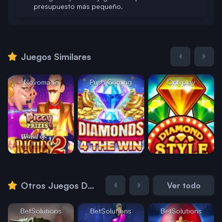
presupuesto más pequeño.
Juegos Similares
Novomatic
Push Gaming
Onlyplay
Otros Juegos De BetSolutions
Ver todo
BetSolutions
BetSolutions
BetSolutions