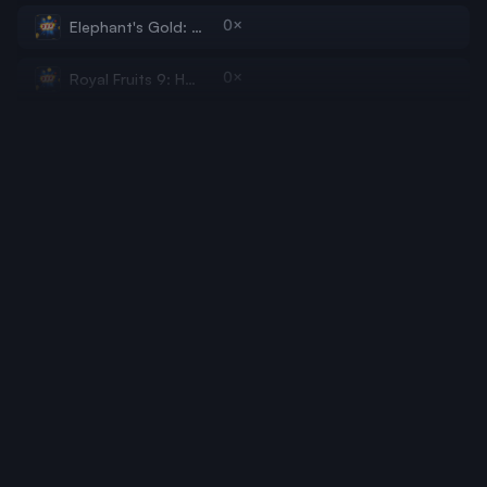
0×
Elephant's Gold: Bonus Combo
0×
Royal Fruits 9: Hold 'n' Link