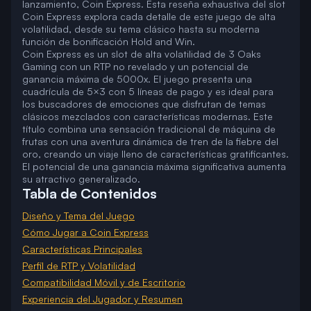
lanzamiento, Coin Express. Esta reseña exhaustiva del slot
Coin Express explora cada detalle de este juego de alta
volatilidad, desde su tema clásico hasta su moderna
función de bonificación Hold and Win.
Coin Express es un slot de alta volatilidad de 3 Oaks
Gaming con un RTP no revelado y un potencial de
ganancia máxima de 5000x. El juego presenta una
cuadrícula de 5×3 con 5 líneas de pago y es ideal para
los buscadores de emociones que disfrutan de temas
clásicos mezclados con características modernas. Este
título combina una sensación tradicional de máquina de
frutas con una aventura dinámica de tren de la fiebre del
oro, creando un viaje lleno de características gratificantes.
El potencial de una ganancia máxima significativa aumenta
su atractivo generalizado.
Tabla de Contenidos
Diseño y Tema del Juego
Cómo Jugar a Coin Express
Características Principales
Perfil de RTP y Volatilidad
Compatibilidad Móvil y de Escritorio
Experiencia del Jugador y Resumen