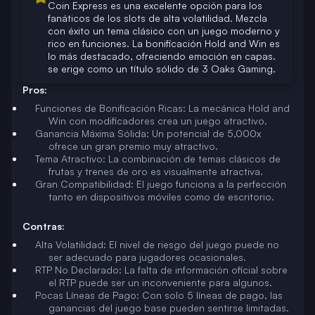
Coin Express es una excelente opción para los
Express de forma gratuita.
fanáticos de los slots de alta volatilidad. Mezcla
con éxito un tema clásico con un juego moderno y
rico en funciones. La bonificación Hold and Win es
lo más destacado, ofreciendo emoción en capas.
se erige como un título sólido de 3 Oaks Gaming.
Pros:
Funciones de Bonificación Ricas: La mecánica Hold and
Win con modificadores crea un juego atractivo.
Ganancia Máxima Sólida: Un potencial de 5,000x
ofrece un gran premio muy atractivo.
Tema Atractivo: La combinación de temas clásicos de
frutas y trenes de oro es visualmente atractiva.
Gran Compatibilidad: El juego funciona a la perfección
tanto en dispositivos móviles como de escritorio.
Contras:
Alta Volatilidad: El nivel de riesgo del juego puede no
ser adecuado para jugadores ocasionales.
RTP No Declarado: La falta de información oficial sobre
el RTP puede ser un inconveniente para algunos.
Pocas Líneas de Pago: Con solo 5 líneas de pago, las
ganancias del juego base pueden sentirse limitadas.