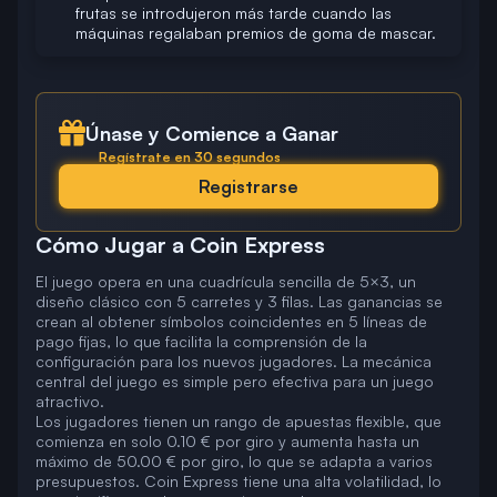
frutas se introdujeron más tarde cuando las
máquinas regalaban premios de goma de mascar.
Únase y Comience a Ganar
Regístrate en 30 segundos
Registrarse
Cómo Jugar a Coin Express
El juego opera en una cuadrícula sencilla de 5×3, un
diseño clásico con 5 carretes y 3 filas. Las ganancias se
crean al obtener símbolos coincidentes en 5 líneas de
pago fijas, lo que facilita la comprensión de la
configuración para los nuevos jugadores. La mecánica
central del juego es simple pero efectiva para un juego
atractivo.
Los jugadores tienen un rango de apuestas flexible, que
comienza en solo 0.10 € por giro y aumenta hasta un
máximo de 50.00 € por giro, lo que se adapta a varios
presupuestos. Coin Express tiene una alta volatilidad, lo