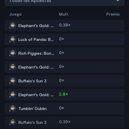
Todas las Apuestas
Juego
Mult.
Premio
0.39×
Elephant's Gold: Bonus Combo
0×
Luck of Panda: Bonus Combo
0×
Rich Piggies: Bonus Combo
0×
Elephant's Gold: Bonus Combo
0×
Buffalo's Sun 3
2.8×
Elephant's Gold: Bonus Combo
0×
Tumblin' Dublin
0.39×
Buffalo's Sun 3