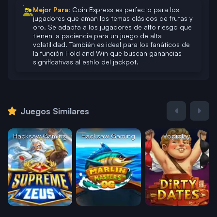
Mejor Para:
Coin Express es perfecto para los
jugadores que aman los temas clásicos de frutas y
oro. Se adapta a los jugadores de alto riesgo que
tienen la paciencia para un juego de alta
volatilidad. También es ideal para los fanáticos de
la función Hold and Win que buscan ganancias
significativas al estilo del jackpot.
Juegos Similares
Hacksaw Gaming
Hacksaw Gaming
Popiplay