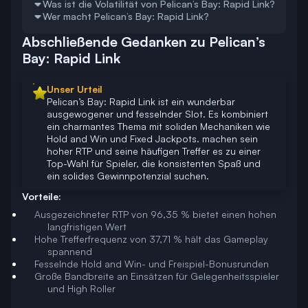
Was ist die Volatilität von Pelican’s Bay: Rapid Link?
Jackpot-Funktion beliebt.
iOS- und Android-Geräte mit
Ja, das Spiel enthält eine Freispielfunktion. Sie
Wer macht Pelican’s Bay: Rapid Link?
berührungsfreundlichen Bedienelementen und
wird ausgelöst, wenn Sie drei oder mehr
Das Spiel hat eine niedrige bis mittlere
nahtloser Leistung optimiert.
Scatter-Symbole irgendwo auf den Walzen
Volatilität. Dies bedeutet, dass Spieler
Pelican’s Bay: Rapid Link wird von Netgame
Abschließende Gedanken zu Pelican’s
landen.
häufigere kleinere Gewinne und ein
Entertainment entwickelt, einem Anbieter, der
Bay: Rapid Link
ausgewogenes Risikoprofil erwarten können.
für die Entwicklung von Slots mit innovativen
Mechaniken und fesselnden Themen bekannt
ist.
Unser Urteil
Pelican’s Bay: Rapid Link ist ein wunderbar
ausgewogener und fesselnder Slot. Es kombiniert
ein charmantes Thema mit soliden Mechaniken wie
Hold and Win und Fixed Jackpots. machen sein
hoher RTP und seine häufigen Treffer es zu einer
Top-Wahl für Spieler, die konsistenten Spaß und
ein solides Gewinnpotenzial suchen.
Vorteile:
Ausgezeichneter RTP von 96,35 % bietet einen hohen
langfristigen Wert
Hohe Trefferfrequenz von 37,71 % hält das Gameplay
spannend
Fesselnde Hold and Win- und Freispiel-Bonusrunden
Große Bandbreite an Einsätzen für Gelegenheitsspieler
und High Roller