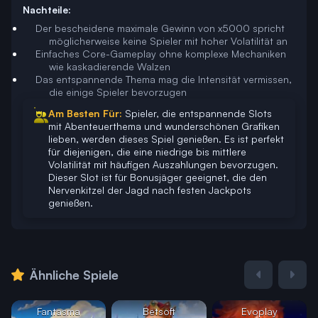
Nachteile:
Der bescheidene maximale Gewinn von x5000 spricht
möglicherweise keine Spieler mit hoher Volatilität an
Einfaches Core-Gameplay ohne komplexe Mechaniken
wie kaskadierende Walzen
Das entspannende Thema mag die Intensität vermissen,
die einige Spieler bevorzugen
Am Besten Für:
Spieler, die entspannende Slots
mit Abenteuerthema und wunderschönen Grafiken
lieben, werden dieses Spiel genießen. Es ist perfekt
für diejenigen, die eine niedrige bis mittlere
Volatilität mit häufigen Auszahlungen bevorzugen.
Dieser Slot ist für Bonusjäger geeignet, die den
Nervenkitzel der Jagd nach festen Jackpots
genießen.
Ähnliche Spiele
Fantasma
Betsoft
Evoplay