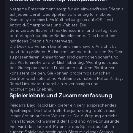
Netgame Entertainment sorgt für ein einwandfreies Erlebnis
auf jedem Gerät. Das Spiel ist vollständig für mobiles
Gameplay optimiert. Es läuft reibungslos auf iOS- und
Android-Smartphones und -Tablets. Die
Benutzeroberfläche ist reaktionsschnell und verfügt über
berührungsfreundliche Bedienelemente. Dies bietet ein
nahtloses Erlebnis für unterwegs.
Die Desktop-Version bietet eine immersivere Ansicht. Es
nutzt den größeren Bildschirm, um die detaillierten Grafiken
zu präsentieren. Animationen sind gestochen scharf und
das Küstenmotiv wird wirklich lebendig. Wichtig ist, dass
das Gameplay und die Funktionen auf allen Plattformen
konsistent bleiben. Sie können problemlos zwischen
Geräten wechseln, ohne Probleme zu haben. Pelican’s Bay:
Rapid Link bietet überall ein zuverlässiges und
hochwertiges Erlebnis.
Spielerlebnis und Zusammenfassung
Pelican’s Bay: Rapid Link bietet ein sehr ansprechendes
Spieltempo. Die hohe Trefferfrequenz sorgt dafür, dass
immer Action auf den Walzen ist. Die Aufregung erreicht
ihren Höhepunkt während der Hold and Win-Bonusrunde.
Hier wird das Jackpot-Potenzial des Spiels deutlich. In
suchen Spieler weiterhin nach Slots mit dieser Art von