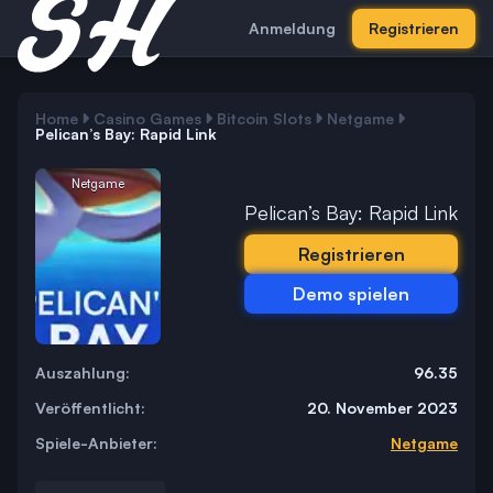
Anmeldung
Registrieren
Home
Casino Games
Bitcoin Slots
Netgame
Pelican’s Bay: Rapid Link
Netgame
Pelican’s Bay: Rapid Link
Registrieren
Demo spielen
Auszahlung:
96.35
Veröffentlicht:
20. November 2023
Spiele-Anbieter:
Netgame