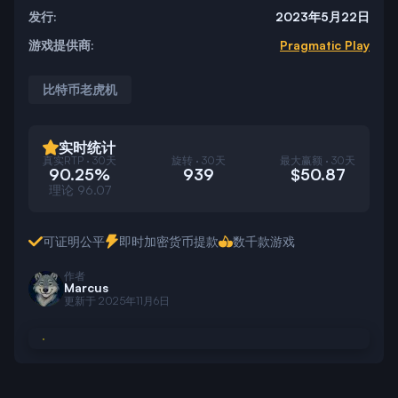
发行:
2023年5月22日
游戏提供商:
Pragmatic Play
比特币老虎机
实时统计
真实RTP · 30天
旋转 · 30天
最大赢额 · 30天
90.25%
939
$50.87
理论 96.07
可证明公平
即时加密货币提款
数千款游戏
作者
Marcus
更新于
2025年11月6日