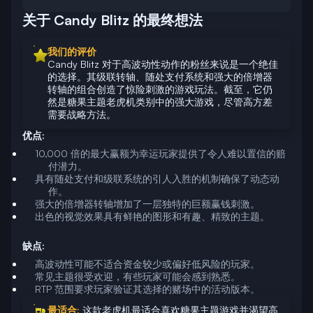
能。
频繁，但在发生时有可能更大。
Candy Blitz 由 Pragmatic Play 开发，
Pragmatic Play 以创建具有独特机制的创新老虎
是的，大多数获得许可的赌场都提供演示模式，
关于 Candy Blitz 的最终想法
机游戏而闻名。
您可以在其中尝试 Candy Blitz 而不会冒真钱风
险。
我们的评价
Candy Blitz 对于高波动性动作的粉丝来说是一个绝佳
的选择。其级联转轴、随处支付系统和强大的倍增器
转轴的组合创造了惊险刺激的游戏玩法。截至，它仍
然是糖果主题老虎机类别中的强大游戏，尽管高方差
需要战略方法。
优点:
10,000 倍的最大赢额为幸运玩家提供了令人难以置信的赔
付潜力。
具有随处支付和级联系统的引人入胜的机制确保了动态动
作。
强大的倍增器转轴增加了一层独特的巨额赢钱刺激。
出色的视觉效果具有鲜艳的图形和有趣、精致的主题。
缺点:
高波动性可能不适合资金较少或偏好低风险的玩家。
常见主题很受欢迎，有些玩家可能会感到熟悉。
RTP 范围要求玩家验证其选择的赌场中的活动版本。
最适合:
这款老虎机最适合喜欢糖果主题游戏并渴望高