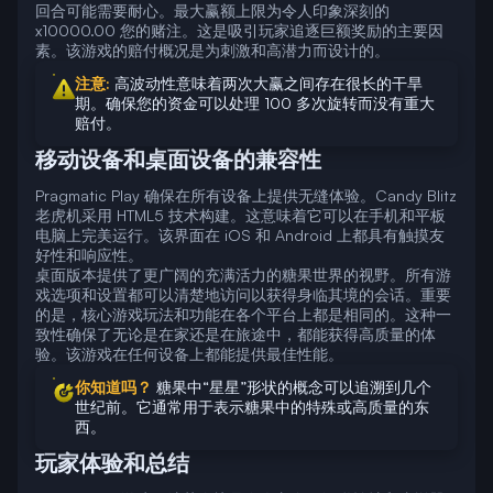
回合可能需要耐心。最大赢额上限为令人印象深刻的
x10000.00 您的赌注。这是吸引玩家追逐巨额奖励的主要因
素。该游戏的赔付概况是为刺激和高潜力而设计的。
注意:
高波动性意味着两次大赢之间存在很长的干旱
期。确保您的资金可以处理 100 多次旋转而没有重大
赔付。
移动设备和桌面设备的兼容性
Pragmatic Play 确保在所有设备上提供无缝体验。Candy Blitz
老虎机采用 HTML5 技术构建。这意味着它可以在手机和平板
电脑上完美运行。该界面在 iOS 和 Android 上都具有触摸友
好性和响应性。
桌面版本提供了更广阔的充满活力的糖果世界的视野。所有游
戏选项和设置都可以清楚地访问以获得身临其境的会话。重要
的是，核心游戏玩法和功能在各个平台上都是相同的。这种一
致性确保了无论是在家还是在旅途中，都能获得高质量的体
验。该游戏在任何设备上都能提供最佳性能。
你知道吗？
糖果中“星星”形状的概念可以追溯到几个
世纪前。它通常用于表示糖果中的特殊或高质量的东
西。
玩家体验和总结