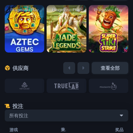
Pragmatic Play
Pragmatic Play
Pragmatic Play
供应商
查看全部
投注
所有投注
游戏
乘.
奖品