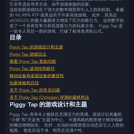
它非常适合寻求主动、动手游戏体验的玩家。
这款创新游戏结合了强大的数学模型和引人入胜的机制。 卓越
的 96.98% RTP 使其远高于许多其他游戏。 此外，其高达
x6050.00 的最大赢额潜力增加了巨大的吸引力。 这些数字创
造了一个具有竞争力和高度吸引力的玩家主张。 Piggy Tap 是
一款令人耳目一新的游戏，打破了标准老虎机公式。
目录
Piggy Tap 的游戏设计和主题
Piggy Tap 游戏玩法
探索 Piggy Tap 奖励功能
Piggy Tap 波动性和赔付
移动设备和桌面设备的兼容性
玩家体验和总结
关于 Piggy Tap 的常见问题
关于 Piggy Tap (Onlyplay) 评测的最终想法
Piggy Tap 的游戏设计和主题
Piggy Tap 具有令人愉快且充满活力的美感。该设计以有趣的
“小猪”和“天蓝色”主题为中心。 卡通风格的图形使小猪存钱罐
的概念栩栩如生。 此外，生动的动画营造出动态且引人入胜的
氛围。 视觉呈现干净、明亮且充满个性。