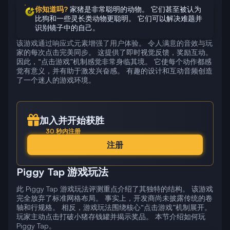
你知道吗?
家猪是非常聪明的动物。 它们甚至被认为
比狗和一些灵长类动物更聪明。 它们可以解决难题并
识别镜子中的自己。
该游戏通过响应式元素增强了用户体验。 令人满意的音效与玩
家的每次点击完美同步。 这提供了即时视觉反馈，奖励互动。
因此，“点击游戏”机制感觉非常身临其境。 它使每个动作都感
觉有意义，并有助于激发兴奋感。 有趣的设计和互动音频创造
了一个迷人的游戏环境。
加入并开始获胜
30 秒内注册
注册
Piggy Tap 游戏玩法
此 Piggy Tap 游戏玩法评测重点介绍了其独特的结构。 该游戏
完全放弃了标准网格布局。 事实上，开发商尚未披露传统的卷
轴和行规格。 相反，游戏玩法围绕核心“点击游戏”机制展开。
玩家主动点击打破小猪存钱罐并揭示奖品。 本节介绍如何玩
Piggy Tap。