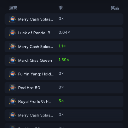
游戏
乘.
奖品
0×
Merry Cash Splash: Hold 'N' Link
0.64×
Luck of Panda: Bonus Combo
1.1×
Merry Cash Splash: Hold 'N' Link
1.59×
Mardi Gras Queen
0×
Fu Yin Yang: Hold 'n' Link
0×
Red Hot 50
5×
Royal Fruits 9: Hold 'n' Link
0×
Merry Cash Splash: Hold 'N' Link