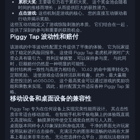
累积大奖:
主要吸引力在于累积大奖。 这个奖金池会随着
时间的推移而增长，从而提供巨大的获胜潜力。
点击游戏:
这些机制是游戏的核心。 您的直接互动驱动着
行动并揭示奖励。
这些互动功能定义了游戏惊险刺激的本质。 它们结合在一起，
提供了深刻的参与和重要的获胜机会。
Piggy Tap 波动性和赔付
该游戏的中等波动性配置文件提供了平衡的体验。 它为玩家提
供了稳定的风险回报率。 这使得 Piggy Tap 老虎机评测对广大
受众具有吸引力。 胜利足够频繁，可以保持参与度。 与此同
时，巨额赔付仍然是一种明显的可能性。
赔付结构将一致性与高潜力相结合。 10.62 的命中频率转化为
定期奖励。 这使游戏会话保持活跃和有趣。 此外，最大赢额
是您投注的 x6050.00。 这个最高奖金可以通过游戏的奖励功
能和乘数来实现。 因此，赔付配置文件适应各种 Piggy Tap 策
略。
移动设备和桌面设备的兼容性
Piggy Tap 专为在任何设备上实现完美性能而设计。 其点击性
质非常适合移动游戏。 在智能手机和平板电脑上的体验既直观
又高度响应。 触摸屏控件使交互感觉自然而引人入胜。
桌面版本同样令人印象深刻和身临其境。 干净的界面允许玩家
使用鼠标进行点击操作。 充满活力的图形和流畅的动画在大屏
幕上看起来非常出色。 无论您选择什么平台，游戏玩法都保持