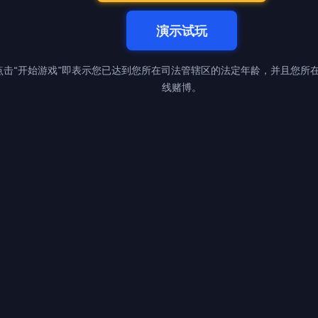
演示试玩
点击“开始游戏”即表示您已达到您所在司法管辖区的法定年龄，并且您所
线赌博。