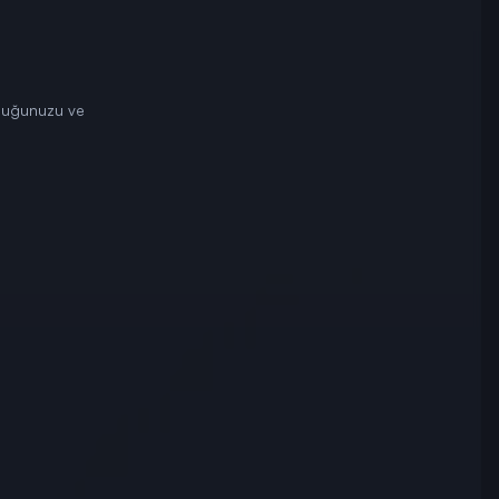
lduğunuzu ve