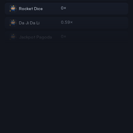
0×
Rocket Dice
0.59×
Da Ji Da Li
0×
Jackpot Pagoda