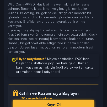
Wild Cash x9990, klasik bir meyve makinesi temasına
sahiptir. Tasarım, kiraz, limon ve yıldız gibi semboller
kullanır. BGaming, bu geleneksel simgelere modern bir
görünüm kazandırır. Bu nedenle görseller canlı renklerle
keskindir. Grafikler ekranda patlayarak canlı bir his
yaratıyor.
Oyun ayrıca gelişmiş bir kullanıcı deneyimi de sunuyor.
Arayüzü temiz ve tüm oyuncular için çok sezgiseldir. Klasik
slot makinesi sesleri nostaljik atmosfere katkıda bulunur.
Dahası, bir galibiyet elde ettiğinizde kutlama cıngılları
çalıyor. Bu ses tasarımı, oyunun retro ama modern hissini
tamamlıyor.
Biliyor muydunuz?
Meyve sembolleri 1900’lerin
başlarında slotlarda popüler hale geldi. Kumar
karşıtı yasaları aşmak için ödül olarak verilen sakız
aromalarını temsil ediyorlardı.
Katılın ve Kazanmaya Başlayın
30 saniyede kaydolun
Kayıt Ol