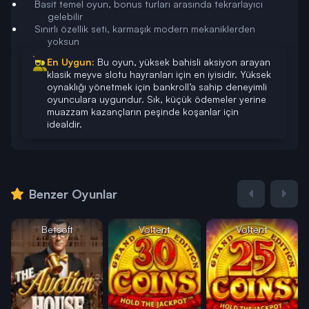
Basit temel oyun, bonus turları arasında tekrarlayıcı
gelebilir
Sınırlı özellik seti, karmaşık modern mekaniklerden
yoksun
En Uygun:
Bu oyun, yüksek bahisli aksiyon arayan
klasik meyve slotu hayranları için en iyisidir. Yüksek
oynaklığı yönetmek için bankroll’a sahip deneyimli
oyunculara uygundur. Sık, küçük ödemeler yerine
muazzam kazançların peşinde koşanlar için
idealdir.
Benzer Oyunlar
Betsoft
Voltent
Voltent