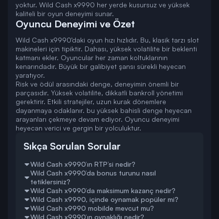
yoktur. Wild Cash x9990 her yerde kusursuz ve yüksek
kaliteli bir oyun deneyimi sunar.
Oyuncu Deneyimi ve Özet
Wild Cash x9990’daki oyun hızı hızlıdır. Bu, klasik tarzı slot
makineleri için tipiktir. Dahası, yüksek volatilite bir beklenti
katmanı ekler. Oyuncular her zaman koltuklarının
kenarındadır. Büyük bir galibiyet şansı sürekli heyecan
yaratıyor.
Risk ve ödül arasındaki denge, deneyimin önemli bir
parçasıdır. Yüksek volatilite, dikkatli bankroll yönetimi
gerektirir. Etkili stratejiler, uzun kurak dönemlere
dayanmaya odaklanır. bu yüksek bahisli denge heyecan
arayanları çekmeye devam ediyor. Oyuncu deneyimi
heyecan verici ve gergin bir yolculuktur.
Sıkça Sorulan Sorular
Wild Cash x9990’ın RTP’si nedir?
Wild Cash x9990’da bonus turunu nasıl
Oyun, sektör standardı için ortalama olan
tetiklersiniz?
%96,01 RTP’ye sahiptir.
Wild Cash x9990’da maksimum kazanç nedir?
Bonus turu, makaralara üç veya daha fazla
Wild Cash x9990, içinde oynamak popüler mi?
Bonus sembolü yerleştirilerek tetiklenir.
Maksimum kazanç, çarpanların yardımıyla
Wild Cash x9990 mobilde mevcut mu?
Alternatif olarak, oyuncular anında
Bonus Oyunu sırasında elde edilebilen
Evet, Wild Cash x9990, içinde muazzam
Wild Cash x9990’ın oynaklığı nedir?