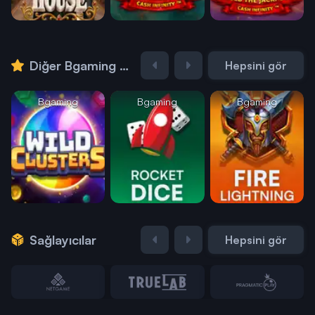
Diğer Bgaming Oyunları
Hepsini gör
Bgaming
Bgaming
Bgaming
Sağlayıcılar
Hepsini gör