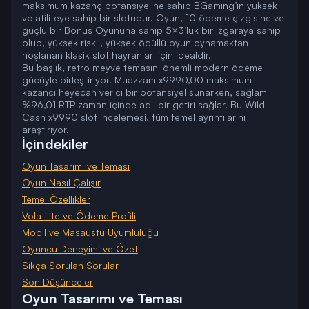
maksimum kazanç potansiyeline sahip BGaming’in yüksek
volatiliteye sahip bir slotudur. Oyun, 10 ödeme çizgisine ve
güçlü bir Bonus Oyununa sahip 5×3’lük bir ızgaraya sahip
olup, yüksek riskli, yüksek ödüllü oyun oynamaktan
hoşlanan klasik slot hayranları için idealdir.
Bu başlık, retro meyve temasını önemli modern ödeme
gücüyle birleştiriyor. Muazzam x9990,00 maksimum
kazancı heyecan verici bir potansiyel sunarken, sağlam
%96,01 RTP zaman içinde adil bir getiri sağlar. Bu Wild
Cash x9990 slot incelemesi, tüm temel ayrıntılarını
araştırıyor.
İçindekiler
Oyun Tasarımı ve Teması
Oyun Nasıl Çalışır
Temel Özellikler
Volatilite ve Ödeme Profili
Mobil ve Masaüstü Uyumluluğu
Oyuncu Deneyimi ve Özet
Sıkça Sorulan Sorular
Son Düşünceler
Oyun Tasarımı ve Teması