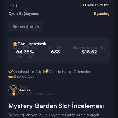
Çıkış:
10 Haziran 2025
Oyun Sağlayıcısı:
Bgaming
Bitcoin Slotları
Canlı istatistik
Gerçek RTP · 30g
Spin · 30g
En büyük kazanç · 30g
64.35%
633
$15.52
teorik 97
Kanıtlanabilir Adillik
Anında Kripto Ödemeler
Binlerce Oyun
Yazan
James
Yayınlandı
7 Kasım 2025
Mystery Garden Slot İncelemesi
BGaming, en yeni oyunu Mystery Garden ile sizi çiçek