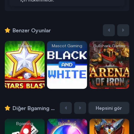
Benzer Oyunlar
Belatra
Mascot Gaming
Bullshark Games
Diğer Bgaming Oyunları
Hepsini gör
Bgaming
Bgaming
Bgaming