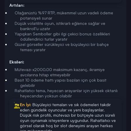
Artıları:
Olağanüstü %97 RTP, mükemmel uzun vadeli ödeme
potansiyeli sunar
Düşük volatilite oyun, istikrarlı eğlence sağlar ve
bankroll’u uzatır
Yapışkan Semboller gibi ilgi çekici bonus özellikleri
ödüllendirici turlar yaratır
Güzel görseller sürükleyici ve büyüleyici bir bahçe
teması yaratır
Eksileri:
Mütevazı x2000.00 maksimum kazanç, ikramiye
avcılarına hitap etmeyebilir
Basit 10 ödeme hattı yapısı bazıları için çok basit
gelebilir
Rahatlatıcı tema, heyecan arayanlar için yüksek oktanlı
heyecandan yoksun olabilir
En İyi:
Büyüleyici temaları ve sık ödemeleri takdir
eden gündelik oyuncular ve yeni başlayanlar.
Düşük risk profili, mütevazı bir bütçeyle uzun süreli
oyun oynamak isteyenlere uygundur. Rahatlatıcı ve
görsel olarak hoş bir slot deneyimi arayan herkes
için mükemmeldir.