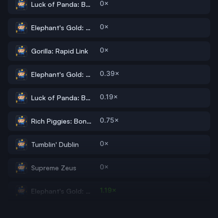
0×
Luck of Panda: Bonus Combo
0×
Elephant's Gold: Bonus Combo
0×
Gorilla: Rapid Link
0.39×
Elephant's Gold: Bonus Combo
0.19×
Luck of Panda: Bonus Combo
0.75×
Rich Piggies: Bonus Combo
0×
Tumblin' Dublin
0×
Supreme Zeus
1.19×
Elephant's Gold: Bonus Combo