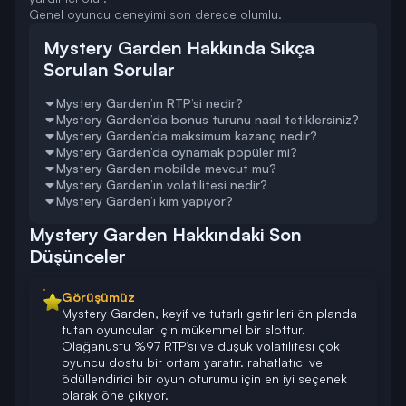
Genel oyuncu deneyimi son derece olumlu.
Mystery Garden Hakkında Sıkça
Sorulan Sorular
Mystery Garden’ın RTP’si nedir?
Mystery Garden’da bonus turunu nasıl tetiklersiniz?
Oyun, sektör standardının oldukça üzerinde
Mystery Garden’da maksimum kazanç nedir?
olan %97’lik bir RTP’ye sahiptir.
Makaralara yeterli Dağılım sembolü
Mystery Garden’da oynamak popüler mi?
yerleştirerek Ücretsiz Döndürmeler bonus
Maksimum kazanç, Yapışkan Semboller ile
Mystery Garden mobilde mevcut mu?
turunu tetiklersiniz. Alternatif olarak, anında
Ücretsiz Döndürmeler özelliği sırasında elde
Evet, Mystery Garden, yüksek %97 RTP’si,
Mystery Garden’ın volatilitesi nedir?
erişim için Satın Alma Özelliğini kullanabilirsiniz.
edilebilen bahis miktarınızın x2000.00 katıdır.
rahatlatıcı teması ve düşük volatilitesinden
Evet, Mystery Garden, dokunma dostu
Mystery Garden’ı kim yapıyor?
kaynaklanan sık ödemeleri nedeniyle’da
kontroller ve sorunsuz performans ile iOS ve
Oyun Düşük volatiliteye sahiptir, yani daha
popülerliğini koruyor.
Android cihazlar için tamamen optimize
uzun oyun oturumları için daha sık ancak daha
Mystery Garden, benzersiz mekaniklere sahip
Mystery Garden Hakkındaki Son
edilmiştir.
küçük boyutlu kazançlar bekleyebilirsiniz.
yenilikçi slot oyunları yaratmasıyla tanınan
Düşünceler
BGaming tarafından geliştirilmiştir.
Görüşümüz
Mystery Garden, keyif ve tutarlı getirileri ön planda
tutan oyuncular için mükemmel bir slottur.
Olağanüstü %97 RTP’si ve düşük volatilitesi çok
oyuncu dostu bir ortam yaratır. rahatlatıcı ve
ödüllendirici bir oyun oturumu için en iyi seçenek
olarak öne çıkıyor.