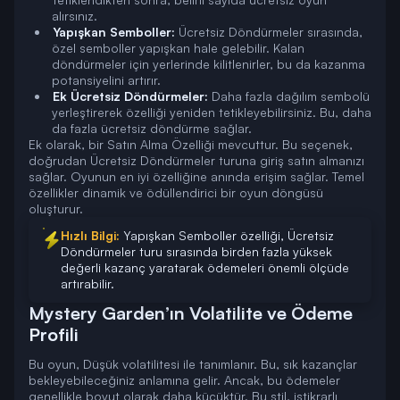
alırsınız.
Yapışkan Semboller:
Ücretsiz Döndürmeler sırasında,
özel semboller yapışkan hale gelebilir. Kalan
döndürmeler için yerlerinde kilitlenirler, bu da kazanma
potansiyelini artırır.
Ek Ücretsiz Döndürmeler:
Daha fazla dağılım sembolü
yerleştirerek özelliği yeniden tetikleyebilirsiniz. Bu, daha
da fazla ücretsiz döndürme sağlar.
Ek olarak, bir Satın Alma Özelliği mevcuttur. Bu seçenek,
doğrudan Ücretsiz Döndürmeler turuna giriş satın almanızı
sağlar. Oyunun en iyi özelliğine anında erişim sağlar. Temel
özellikler dinamik ve ödüllendirici bir oyun döngüsü
oluşturur.
Hızlı Bilgi:
Yapışkan Semboller özelliği, Ücretsiz
Döndürmeler turu sırasında birden fazla yüksek
değerli kazanç yaratarak ödemeleri önemli ölçüde
artırabilir.
Mystery Garden’ın Volatilite ve Ödeme
Profili
Bu oyun, Düşük volatilitesi ile tanımlanır. Bu, sık kazançlar
bekleyebileceğiniz anlamına gelir. Ancak, bu ödemeler
genellikle boyut olarak daha küçüktür. Bu stil, istikrarlı