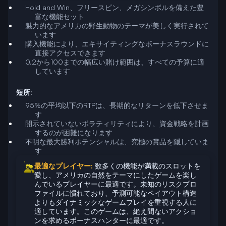
Hold and Win、フリースピン、メガシンボルを備えた豊
富な機能セット
魅力的なアメリカの野生動物のテーマが美しく実行されて
います
購入機能により、エキサイティングなボーナスラウンドに
直接アクセスできます
0.2から100までの幅広い賭け範囲は、すべての予算に適
しています
短所:
95%の平均以下のRTPは、長期的なリターンを低下させま
す
開示されていないボラティリティにより、資金戦略を計画
するのが困難になります
不明な最大勝利ポテンシャルは、究極の賞品を隠していま
す
最適なプレイヤー:
数多くの機能が満載のスロットを
愛し、アメリカの自然をテーマにしたゲームを楽し
んでいるプレイヤーに最適です。未知のリスクプロ
ファイルに慣れており、予測可能なペイアウト構造
よりもダイナミックなゲームプレイを重視する人に
適しています。このゲームは、絶え間ないアクショ
ンを求めるボーナスハンターに最適です。