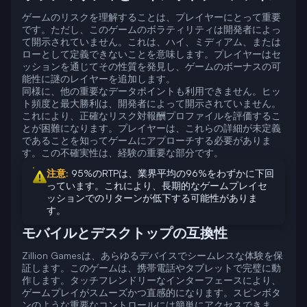
ゲームのリスクを理解することは、プレイヤーにとって重要
です。ただし、このゲームのボラティリティは開発者によっ
て開示されていません。これは、ハイ、ミディアム、または
ローとして定義できないことを意味します。プレイヤーはセ
ッションを通じてその性質を発見し、ゲームのボーナスの可
能性に謎のレイヤーを追加します。
同様に、他の重要なデータポイントも利用できません。ヒッ
ト頻度と最大勝利は、開発者によって開示されていません。
これにより、正確なリスク対報酬プロファイルを評価するこ
とが困難になります。プレイヤーは、これらの詳細が未定義
であることを知ってゲームにアプローチする必要がありま
す。この不確実性は、経験の重要な部分です。
注意:
95%のRTPは、業界平均の96%をわずかに下回
っています。これにより、長期的なゲームプレイセ
ッションでのリターンが低下する可能性がありま
す。
モバイルとデスクトップの互換性
Zillion Gamesは、あらゆるデバイスでシームレスな体験を保
証します。このゲームは、携帯電話やタブレットで完璧に動
作します。タッチフレンドリーなインターフェースにより、
ゲームプレイがスムーズかつ直感的になります。スピンボタ
ンのような重要なコントロールには簡単にアクセスできま