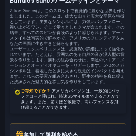
Buffalo’s Sunのゲームデザインとテーマ
Zillion Gamesは、このスロットで視覚的に豊かな世界を作り
出しました。このゲームは、雄大な山々と広大な平原を特徴
としています。主要なシンボルには、力強いバッファロー、
舞い上がるワシ、そして堂々としたクマが含まれます。その
結果、すべてのスピンが冒険のように感じられます。アート
スタイルは写実的で鮮やかで、アメリカのフロンティアをあ
なたの画面に生き生きと蘇らせます。
ユーザーエクスペリエンスは、思慮深い詳細によって強化さ
れています。たとえば、雰囲気のある自然の音が没入型の背
景を作り出します。勝利の組み合わせは、満足のいくアニメ
ーションとオーディオキューをトリガーします。3×3のメガ
シンボルは、着地したときに大きな視覚的インパクトを与え
ます。これらの要素が組み合わさり、野生の精神を真に捉え
た洗練された魅力的な雰囲気を作り出しています。
ご存知ですか？
アメリカバイソンは、一般的にバッ
ファローと呼ばれ、時速35マイルまで走ることがで
きます。また、驚くほど敏捷で、高いフェンスを飛
び越えることができます。
参加して勝利を始める