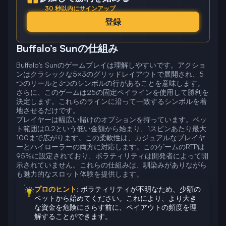
30 秒以内にサインアップ
登録
Buffalo’s Sunの仕組み
Buffalo’s Sunのゲームプレイは理解しやすいです。アクショ
ンはクラシックな5×3のグリッドレイアウトで展開され、5
つのリールと3つのシンボルの行があることを意味します。
さらに、このゲームは25の固定ペイラインを使用して勝利を
決定します。これらのラインに沿って一致するシンボルを着
地させるだけです。
プレイヤーは幅広い賭けのオプションを持っています。ベッ
ト範囲は0.2という低い金額から始まり、1スピンあたり最大
100まで広がります。この柔軟性は、カジュアルなプレイヤ
ーとハイローラーの両方に対応します。このゲームのRTPは
95%に設定されており、ボラティリティは開発者によって開
示されていません。これらの仕組みは、馴染みがありながら
も魅力的なスロット体験を提供します。
プロのヒント:
ボラティリティが不明なため、少額の
ベットから始めてください。これにより、より大き
な資金を危険にさらす前に、ペイアウトの頻度を理
解することができます。