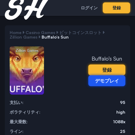
ログイン
登録
Home
Casino Games
ビットコインスロット
Zillion Games
Buffalo’s Sun
Zillion Games
Buffalo’s Sun
登録
デモプレイ
支払い:
95
ボラティリティ:
high
最大乗数:
1088x
ライン:
25