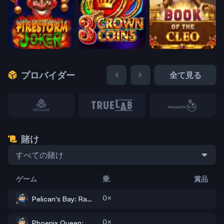
プロバイダー
全て見る
賭け
すべての賭け
ゲーム
乗.
賞品
0×
Pelican's Bay: Rapid Link
0×
Phoenix Queen: Hold 'N' Link