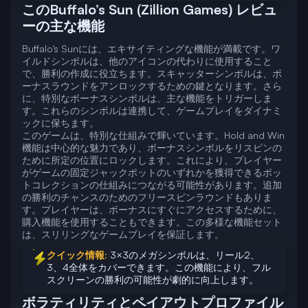
このBuffalo’s Sun (Zillion Games) レビュ
ーの主な機能
Buffalo’s Sunには、エキサイティングな機能が満載です。ワ
イルドシンボルは、他のアイコンの代わりに使用すること
で、勝利の作成に役立ちます。スキャッターシンボルは、ボ
ーナスラウンドをアンロックするための鍵となります。さら
に、特別なボーナスシンボルは、主な機能をトリガーしま
す。これらのシンボルは連携して、ゲームプレイをダイナミ
ックに保ちます。
このゲームは、特別な仕組みで輝いています。Hold and Win
機能は中心的な魅力であり、ボーナスシンボルをリスピンの
ために所定の位置にロックします。これにより、プレイヤー
がゲームの固定ジャックポットのいずれかを獲得できるポッ
トコレクションの仕組みにつながる可能性があります。追加
の勝利のチャンスのためのフリースピンラウンドもありま
す。プレイヤーは、ボーナスにすぐにアクセスするために、
購入機能を使用することもできます。この多様な機能セット
は、スリリングなゲームプレイを保証します。
クイック情報:
3×3のメガシンボルは、リール2、
3、4全体をカバーできます。この機能により、フル
スクリーンの勝利の可能性が劇的に向上します。
ボラティリティとペイアウトプロファイル