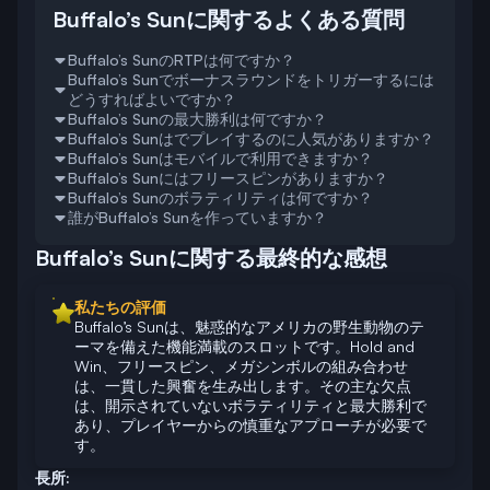
Buffalo’s Sunに関するよくある質問
Buffalo’s SunのRTPは何ですか？
Buffalo’s Sunでボーナスラウンドをトリガーするには
このゲームのRTPは95%で、業界標準をわずか
どうすればよいですか？
に下回っています。
Buffalo’s Sunの最大勝利は何ですか？
Hold and Winボーナスラウンドは、十分なボー
Buffalo’s Sunはでプレイするのに人気がありますか？
ナスシンボルを着地させることでトリガーされ
このゲームの最大勝利は、開発者によって開示
Buffalo’s Sunはモバイルで利用できますか？
ます。フリースピン機能は、リールにスキャッ
されていません。
はい、Buffalo’s Sunは、その魅力的なアメリカ
Buffalo’s Sunにはフリースピンがありますか？
ターシンボルを着地させることでアクティブに
の野生動物のテーマと、Hold and Winやメガシ
はい、Buffalo’s Sunは、タッチフレンドリーな
Buffalo’s Sunのボラティリティは何ですか？
なります。
ンボルのような豊富な機能のコレクションによ
コントロールとシームレスなパフォーマンスを
はい、このゲームにはフリースピン機能が含ま
誰がBuffalo’s Sunを作っていますか？
り、でも人気があります。
備えたiOSおよびAndroidデバイス向けに完全に
れています。ベースゲーム中に必要な数のスキ
このゲームのボラティリティは、開発者によっ
最適化されています。
ャッターシンボルを着地させることでトリガー
て開示されていません。これは、勝利の頻度と
Buffalo’s SunはZillion Gamesによって開発され
Buffalo’s Sunに関する最終的な感想
されます。
サイズが予測不可能であることを意味します。
ており、ユニークなメカニズムを備えた革新的
なスロットゲームの作成で知られています。
私たちの評価
Buffalo’s Sunは、魅惑的なアメリカの野生動物のテ
ーマを備えた機能満載のスロットです。Hold and
Win、フリースピン、メガシンボルの組み合わせ
は、一貫した興奮を生み出します。その主な欠点
は、開示されていないボラティリティと最大勝利で
あり、プレイヤーからの慎重なアプローチが必要で
す。
長所: