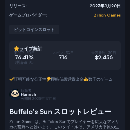
リリース:
2023年9月20日
ゲームプロバイダー:
Zillion Games
ビットコインスロット
ライブ統計
実RTP · 30日
スピン · 30日
最高勝利 · 30日
76.41%
716
$2,456
理論値 95
証明可能な公正性
即時仮想通貨出金
数千のゲーム
執筆者
Hannah
公開日
2025年11月11日
Buffalo’s Sun スロットレビュー
Zillion Gamesは、Buffalo’s Sunでプレイヤーを広大なアメリ
カの荒野へと誘います。このタイトルは、アメリカ平原の生