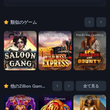
類似のゲーム
TrueLab
Novomatic
Hacksaw Gaming
他のZillion Gamesのゲーム
全て見る
Zillion Games
Zillion Games
Zillion Games