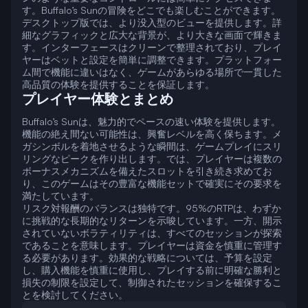
す。Buffalo’s Sunの冒険をどこでも楽しむことができます。
デスクトップ版では、より没入型のビューを提供します。詳
細なグラフィックと広大な背景が、より大きな画面で輝きま
す。インターフェースはクリーンで整理されており、プレイ
ヤーはベットと設定を簡単に調整できます。プラットフォー
ム間で機能に違いはなく、ゲームがあらゆる場所で一貫した
高品質の体験を提供することを保証します。
プレイヤー体験とまとめ
Buffalo’s Sunは、魅力的でペースの速い体験を提供します。
機能の絶え間ない可能性は、興奮レベルを高く保ちます。メ
ガシンボルを着地させるような瞬間は、ゲームプレイにスリ
リングなピークを作り出します。では、プレイヤーは複数の
ボーナスメカニズムを備えたスロットを引き続き求めてお
り、このゲームはその豊富な機能セットで確実にその要求を
満たしています。
リスク対報酬のバランスは独特です。95%のRTPは、わずか
に挑戦的な長期的なリターンを示唆しています。一方、開示
されていないボラティリティは、すべてのセッションが探索
であることを意味します。プレイヤーは資金を慎重に管理す
る必要があります。効果的な戦略については、予算を設定
し、購入機能を慎重に使用し、プレイする前に明確な勝利と
損失の制限を設定して、制御されたセッションを確保するこ
とを検討してください。