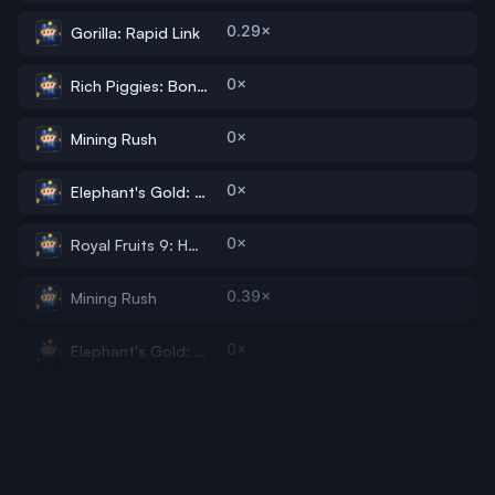
0.29×
Gorilla: Rapid Link
0×
Rich Piggies: Bonus Combo
0×
Mining Rush
0×
Elephant's Gold: Bonus Combo
0×
Royal Fruits 9: Hold 'n' Link
0.39×
Mining Rush
0×
Elephant's Gold: Bonus Combo