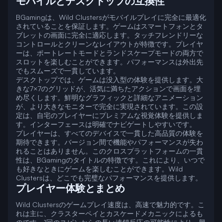
モバイルとデスクトップの互換性
BGamingは、Wild Clustersがモバイルプレイに完全に最適化
されていることを保証します。ゲームはスマートフォンとタ
ブレットの画面に完全に適応します。タッチフレンドリーな
コントロールとクリーンなレイアウトが特徴です。プレイヤ
ーは、ポートレートモードとランドスケープモードの両方で
スロットを楽しむことができます。パフォーマンスは外出先
でもスムーズで一貫しています。
デスクトップでは、ゲームは没入型の体験を提供します。大
きな7×7のグリッドが、活気に満ちたアクションで画面を埋
め尽くします。鮮明なグラフィックと詳細なアニメーション
が、より大きなモニターで完全に実現されています。この設
定は、自宅のプレイヤーにプレミアムな視覚体験を提供しま
す。インターフェースは明確でナビゲートしやすいです。
プレイヤーは、すべてのデバイスで一貫した高品質の体験を
期待できます。バージョン間で機能やパフォーマンスが失わ
れることはありません。このクロスプラットフォームの一貫
性は、BGamingのタイトルの特徴です。これにより、いつで
も好きなときにゲームを楽しむことができます。Wild
Clustersは、どこでも完璧なパフォーマンスを提供します。
プレイヤー体験とまとめ
Wild Clustersのゲームプレイ速度は、高速で魅力的です。こ
れは主に、クラスターペイとカスケードメカニックによるも