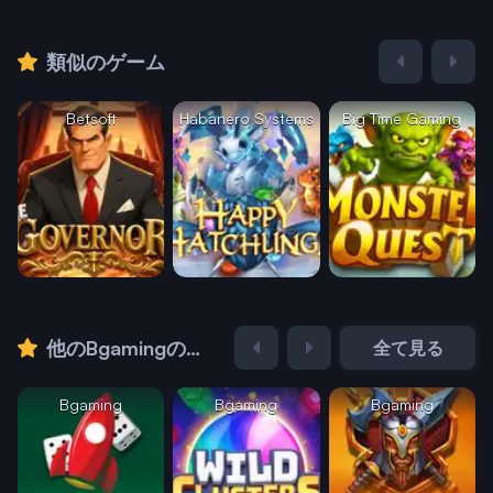
類似のゲーム
Betsoft
Habanero Systems
Big Time Gaming
他のBgamingのゲーム
全て見る
Bgaming
Bgaming
Bgaming