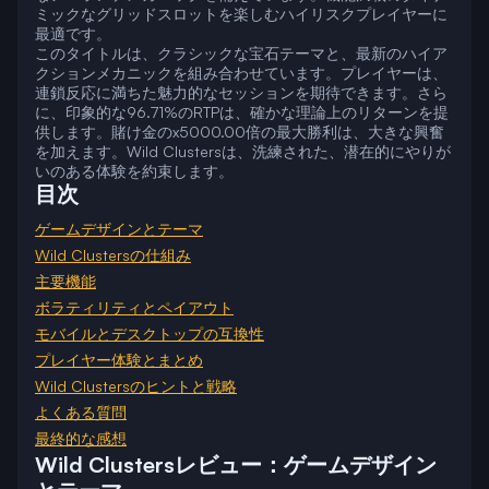
ミックなグリッドスロットを楽しむハイリスクプレイヤーに
最適です。
このタイトルは、クラシックな宝石テーマと、最新のハイア
クションメカニックを組み合わせています。プレイヤーは、
連鎖反応に満ちた魅力的なセッションを期待できます。さら
に、印象的な96.71%のRTPは、確かな理論上のリターンを提
供します。賭け金のx5000.00倍の最大勝利は、大きな興奮
を加えます。Wild Clustersは、洗練された、潜在的にやりが
いのある体験を約束します。
目次
ゲームデザインとテーマ
Wild Clustersの仕組み
主要機能
ボラティリティとペイアウト
モバイルとデスクトップの互換性
プレイヤー体験とまとめ
Wild Clustersのヒントと戦略
よくある質問
最終的な感想
Wild Clustersレビュー：ゲームデザイン