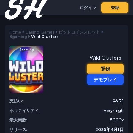
ログイン
登録
Home
Casino Games
ビットコインスロット
Bgaming
Wild Clusters
Bgaming
Wild Clusters
登録
デモプレイ
支払い:
96.71
ボラティリティ:
very-high
最大乗数:
5000x
リリース:
2025年4月1日