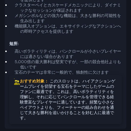
クラスターペイとカスケードメカニックにより、ダイナミ
ックなセッションが保証されます
メガシンボルなどの強力な機能は、大きな勝利の可能性を
生み出します
機能購入オプションは、エキサイティングなアクションへ
の即時アクセスを提供します
短所:
高いボラティリティは、バンクロールが小さいプレイヤー
には適さない場合があります
5,000倍の最大勝利は堅実ですが、一部の競合他社よりも
低いです
宝石のテーマは非常に一般的で、独創性に欠けます
おすすめ対象：
このスロットは、ハイアクションゲ
ームプレイを切望する宝石をテーマにしたゲームの
ファンに最適です。これは、高いボラティリティを
理解し、それに応じてバンクロールを管理できる経
験豊富なプレイヤーに適しています。頻繁な小さな
ペイアウトよりも、フィーチャーの組み合わせを通
じて大きな勝利を追いかけることを好む人に最適で
す。