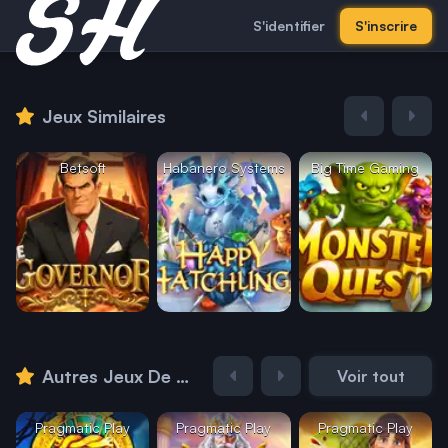
S'identifier
S'inscrire
Jeux Similaires
Betsoft
Habanero Systems
Big Time Gaming
Autres Jeux De Pragmatic Play
Voir tout
Pragmatic Play
Pragmatic Play
Pragmatic Play