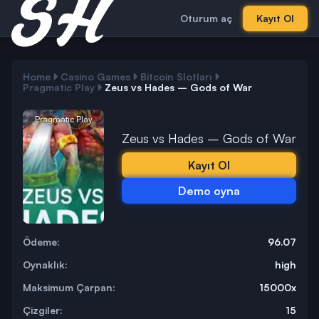
Oturum aç
Kayıt Ol
Home
Casino Games
Bitcoin Slotları
Pragmatic Play
Zeus vs Hades – Gods of War
Pragmatic Play
Zeus vs Hades – Gods of War
Kayıt Ol
Demo oyna
Ödeme:
96.07
Oynaklık:
high
Maksimum Çarpan:
15000x
Çizgiler:
15