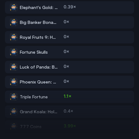
0.39×
Elephant's Gold: Bonus Combo
0×
Big Banker Bonanza
0×
Royal Fruits 9: Hold 'n' Link
0×
Fortune Skulls
0×
Luck of Panda: Bonus Combo
0×
Phoenix Queen: Hold 'N' Link
1.1×
Triple Fortune
0.4×
Grand Koala: Hold ‘N’ Link
3.99×
777 Coins