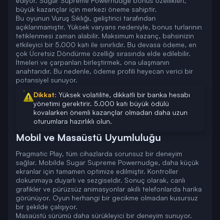
ediyor. Sugar Supreme Powernudge bonus özellikleri,
büyük kazançlar için merkezi öneme sahiptir.
Bu oyunun Vuruş Sıklığı, geliştirici tarafından
açıklanmamıştır. Yüksek varyans nedeniyle, bonus turlarının
tetiklenmesi zaman alabilir. Maksimum kazanç, bahsinizin
etkileyici bir 5.000 katı ile sınırlıdır. Bu devasa ödeme, en
çok Ücretsiz Döndürme özelliği sırasında elde edilebilir.
İtmeleri ve çarpanları birleştirmek, ona ulaşmanın
anahtarıdır. Bu nedenle, ödeme profili heyecan verici bir
potansiyel sunuyor.
Dikkat:
Yüksek volatilite, dikkatli bir banka hesabı
yönetimi gerektirir. 5.000 katı büyük ödülü
kovalarken önemli kazançlar olmadan daha uzun
oturumlara hazırlıklı olun.
Mobil ve Masaüstü Uyumluluğu
Pragmatic Play, tüm cihazlarda sorunsuz bir deneyim
sağlar. Mobilde Sugar Supreme Powernudge, daha küçük
ekranlar için tamamen optimize edilmiştir. Kontroller
dokunmaya duyarlı ve sezgiseldir. Sonuç olarak, canlı
grafikler ve pürüzsüz animasyonlar akıllı telefonlarda harika
görünüyor. Oyun herhangi bir gecikme olmadan kusursuz
bir şekilde çalışıyor.
Masaüstü sürümü daha sürükleyici bir deneyim sunuyor.