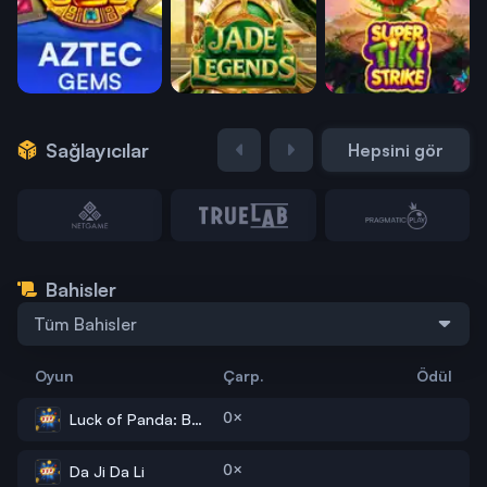
Sağlayıcılar
Hepsini gör
Bahisler
Tüm Bahisler
Oyun
Çarp.
Ödül
0×
Luck of Panda: Bonus Combo
0×
Da Ji Da Li