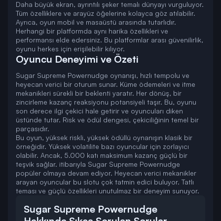
Daha büyük ekran, ayrıntılı şeker temalı dünyayı vurguluyor.
Tüm özelliklere ve arayüz öğelerine kolayca göz atılabilir.
Ayrıca, oyun mobil ve masaüstü arasında tutarlıdır.
Herhangi bir platformda aynı harika özellikleri ve
performansı elde edersiniz. Bu platformlar arası güvenilirlik,
oyunu herkes için erişilebilir kılıyor.
Oyuncu Deneyimi ve Özeti
Sugar Supreme Powernudge oynanışı, hızlı tempolu ve
heyecan verici bir oturum sunar. Küme ödemeleri ve itme
mekanikleri sürekli bir beklenti yaratır. Her dönüş, bir
zincirleme kazanç reaksiyonu potansiyeli taşır. Bu, oyunu
son derece ilgi çekici hale getirir ve oyuncuları diken
üstünde tutar. Risk ve ödül dengesi, çekiciliğinin temel bir
parçasıdır.
Bu oyun, yüksek riskli, yüksek ödüllü oynanışın klasik bir
örneğidir. Yüksek volatilite bazı oyuncular için zorlayıcı
olabilir. Ancak, 5.000 katı maksimum kazanç güçlü bir
teşvik sağlar. itibarıyla Sugar Supreme Powernudge
popüler olmaya devam ediyor. Heyecan verici mekanikler
arayan oyuncular bu slotu çok tatmin edici buluyor. Tatlı
teması ve güçlü özellikleri unutulmaz bir deneyim sunuyor.
Sugar Supreme Powernudge
Hakkında Sıkça Sorulan Sorular