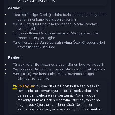
bir yaklaşım gerektiriyor.
Artıları:
Yenilikçi Nudge Özelliği, daha fazla kazanç için heyecan
verici zincirleme reaksiyonlar yaratır
5.000 katı güçlü maksimum kazanç, önemli ödeme
potansiyeli sunar
İlgi çekici Küme Ödemeleri sistemi, 6×6 ızgarasında
dinamik aksiyon sağlar
Yardımcı Bonus Bahis ve Satın Alma Özelliği seçenekleri
stratejik esneklik sunar
Eksileri:
Yüksek volatilite, kazançsız uzun dönemlere yol açabilir
Yaygın şeker teması bazı oyunculara özgün gelmeyebilir
Vuruş sıklığı verilerinin olmaması, kazanma sıklığını
ölçmeyi zorlaştırıyor
En Uygun:
Yüksek riskli bir dokunuşa sahip şeker
temalı slotları seven oyuncular. Yüksek volatilitenin
üstesinden gelebilen ve benzersiz Powernudge
mekaniğini takdir eden deneyimli slot hayranlarına
uygundur. Oyun, sık ve daha küçük ödemeler
yerine büyük kazançlar arayanlar için mükemmeldir.