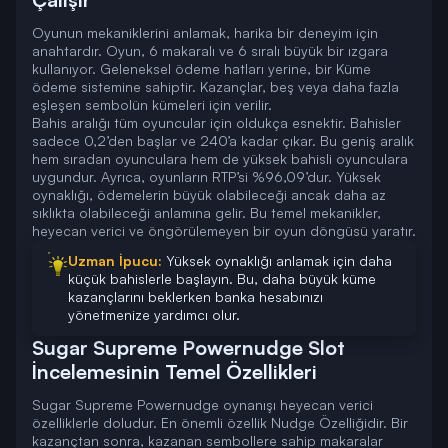
Oyunun mekaniklerini anlamak, harika bir deneyim için
anahtardır. Oyun, 6 makaralı ve 6 sıralı büyük bir ızgara
kullanıyor. Geleneksel ödeme hatları yerine, bir Küme
ödeme sistemine sahiptir. Kazançlar, beş veya daha fazla
eşleşen sembolün kümeleri için verilir.
Bahis aralığı tüm oyuncular için oldukça esnektir. Bahisler
sadece 0,2’den başlar ve 240’a kadar çıkar. Bu geniş aralık
hem sıradan oyunculara hem de yüksek bahisli oyunculara
uygundur. Ayrıca, oyunların RTP’si %96,09’dur. Yüksek
oynaklığı, ödemelerin büyük olabileceği ancak daha az
sıklıkta olabileceği anlamına gelir. Bu temel mekanikler,
heyecan verici ve öngörülemeyen bir oyun döngüsü yaratır.
Uzman İpucu:
Yüksek oynaklığı anlamak için daha
küçük bahislerle başlayın. Bu, daha büyük küme
kazançlarını beklerken banka hesabınızı
yönetmenize yardımcı olur.
Sugar Supreme Powernudge Slot
İncelemesinin Temel Özellikleri
Sugar Supreme Powernudge oynanışı heyecan verici
özelliklerle doludur. En önemli özellik Nudge Özelliğidir. Bir
kazançtan sonra, kazanan sembollere sahip makaralar