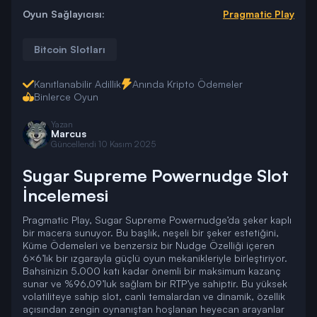
Oyun Sağlayıcısı:
Pragmatic Play
Bitcoin Slotları
Kanıtlanabilir Adillik
Anında Kripto Ödemeler
Binlerce Oyun
Yazan
Marcus
Güncellendi
10 Kasım 2025
Sugar Supreme Powernudge Slot
İncelemesi
Pragmatic Play, Sugar Supreme Powernudge’da şeker kaplı
bir macera sunuyor. Bu başlık, neşeli bir şeker estetiğini,
Küme Ödemeleri ve benzersiz bir Nudge Özelliği içeren
6×6’lık bir ızgarayla güçlü oyun mekanikleriyle birleştiriyor.
Bahsinizin 5.000 katı kadar önemli bir maksimum kazanç
sunar ve %96,09’luk sağlam bir RTP’ye sahiptir. Bu yüksek
volatiliteye sahip slot, canlı temalardan ve dinamik, özellik
açısından zengin oynanıştan hoşlanan heyecan arayanlar