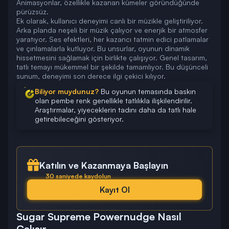
Animasyonlar, özellikle kazanan kümeler göründüğünde
pürüzsüz.
Ek olarak, kullanıcı deneyimi canlı bir müzikle geliştiriliyor.
Arka planda neşeli bir müzik çalıyor ve enerjik bir atmosfer
yaratıyor. Ses efektleri, her kazancı tatmin edici patlamalar
ve çınlamalarla kutluyor. Bu unsurlar, oyunun dinamik
hissetmesini sağlamak için birlikte çalışıyor. Genel tasarım,
tatlı temayı mükemmel bir şekilde tamamlıyor. Bu düşünceli
sunum, deneyimi son derece ilgi çekici kılıyor.
Biliyor muydunuz?
Bu oyunun temasında baskın
olan pembe renk genellikle tatlılıkla ilişkilendirilir.
Araştırmalar, yiyeceklerin tadını daha da tatlı hale
getirebileceğini gösteriyor.
Katılın ve Kazanmaya Başlayın
30 saniyede kaydolun
Kayıt Ol
Sugar Supreme Powernudge Nasıl
Çalışır