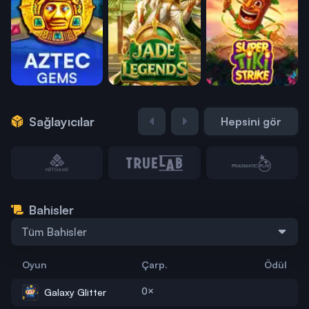
Sağlayıcılar
Hepsini gör
Bahisler
Tüm Bahisler
Oyun
Çarp.
Ödül
0×
Galaxy Glitter