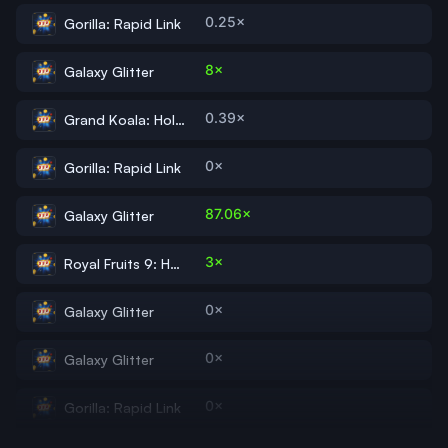
0.25×
Gorilla: Rapid Link
8×
Galaxy Glitter
0.39×
Grand Koala: Hold ‘N’ Link
0×
Gorilla: Rapid Link
87.06×
Galaxy Glitter
3×
Royal Fruits 9: Hold 'n' Link
0×
Galaxy Glitter
0×
Galaxy Glitter
0×
Gorilla: Rapid Link