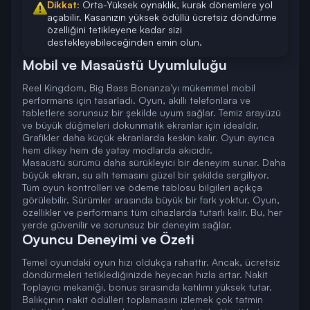
Dikkat:
Orta-Yüksek oynaklık, kurak dönemlere yol
açabilir. Kasanızın yüksek ödüllü ücretsiz döndürme
özelliğini tetikleyene kadar sizi
destekleyebileceğinden emin olun.
Mobil ve Masaüstü Uyumluluğu
Reel Kingdom, Big Bass Bonanza’yı mükemmel mobil
performans için tasarladı. Oyun, akıllı telefonlara ve
tabletlere sorunsuz bir şekilde uyum sağlar. Temiz arayüzü
ve büyük düğmeleri dokunmatik ekranlar için idealdir.
Grafikler daha küçük ekranlarda keskin kalır. Oyun ayrıca
hem dikey hem de yatay modlarda akıcıdır.
Masaüstü sürümü daha sürükleyici bir deneyim sunar. Daha
büyük ekran, su altı temasını güzel bir şekilde sergiliyor.
Tüm oyun kontrolleri ve ödeme tablosu bilgileri açıkça
görülebilir. Sürümler arasında büyük bir fark yoktur. Oyun,
özellikler ve performans tüm cihazlarda tutarlı kalır. Bu, her
yerde güvenilir ve sorunsuz bir deneyim sağlar.
Oyuncu Deneyimi ve Özeti
Temel oyundaki oyun hızı oldukça rahattır. Ancak, ücretsiz
döndürmeleri tetiklediğinizde heyecan hızla artar. Nakit
Toplayıcı mekaniği, bonus sırasında katılımı yüksek tutar.
Balıkçının nakit ödülleri toplamasını izlemek çok tatmin