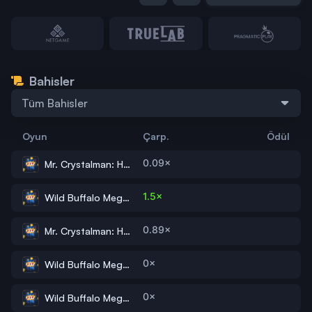
Bahisler
Tüm Bahisler
Oyun
Çarp.
Ödül
0.09×
Mr. Crystalman: Hold 'N' Link
1.5×
Wild Buffalo Megaways: Hold N Link
0.89×
Mr. Crystalman: Hold 'N' Link
0×
Wild Buffalo Megaways: Hold N Link
0×
Wild Buffalo Megaways: Hold N Link