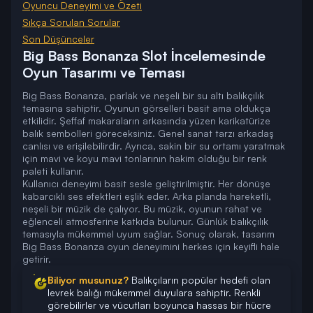
Oyuncu Deneyimi ve Özeti
Sıkça Sorulan Sorular
Son Düşünceler
Big Bass Bonanza Slot İncelemesinde
Oyun Tasarımı ve Teması
Big Bass Bonanza, parlak ve neşeli bir su altı balıkçılık
temasına sahiptir. Oyunun görselleri basit ama oldukça
etkilidir. Şeffaf makaraların arkasında yüzen karikatürize
balık sembolleri göreceksiniz. Genel sanat tarzı arkadaş
canlısı ve erişilebilirdir. Ayrıca, sakin bir su ortamı yaratmak
için mavi ve koyu mavi tonlarının hakim olduğu bir renk
paleti kullanır.
Kullanıcı deneyimi basit sesle geliştirilmiştir. Her dönüşe
kabarcıklı ses efektleri eşlik eder. Arka planda hareketli,
neşeli bir müzik de çalıyor. Bu müzik, oyunun rahat ve
eğlenceli atmosferine katkıda bulunur. Günlük balıkçılık
temasıyla mükemmel uyum sağlar. Sonuç olarak, tasarım
Big Bass Bonanza oyun deneyimini herkes için keyifli hale
getirir.
Biliyor musunuz?
Balıkçıların popüler hedefi olan
levrek balığı mükemmel duyulara sahiptir. Renkli
görebilirler ve vücutları boyunca hassas bir hücre