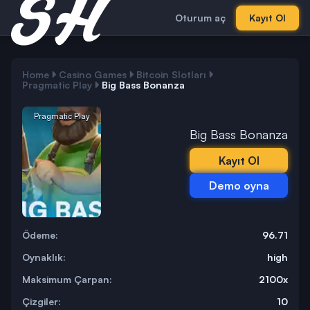
Oturum aç
Kayıt Ol
Home
Casino Games
Bitcoin Slotları
Pragmatic Play
Big Bass Bonanza
Pragmatic Play
Big Bass Bonanza
Kayıt Ol
Demo oyna
Ödeme:
96.71
Oynaklık:
high
Maksimum Çarpan:
2100x
Çizgiler:
10