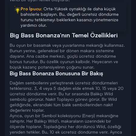
Pro İpucu:
Orta-Yüksek oynaklığı ile daha küçük
bahislerle başlayın. Bu, değerli ücretsiz döndürme
turunu tetiklemeyi beklerken kasanızı yönetmenize
yardımcı olur.
Big Bass Bonanza’nın Temel Özellikleri
Bu oyun bir basamak veya yuvarlanma mekaniği kullanmaz.
Bunun yerine, geleneksel bir dönen makara sistemine
dayanır. Ana cazibe merkezi, güçlü ücretsiz döndürme
bonus turudur. Bu özellik oyunun kalbidir. Heyecanın ve
büyük kazanç potansiyelinin çoğunu sunar.
Big Bass Bonanza Bonusuna Bir Bakış
Dağılım sembollerini yerleştirerek ücretsiz döndürmeleri
tetiklersiniz. 3, 4 veya 5 dağılım elde etmek 10, 15 veya 20
ücretsiz döndürme verir. Bu tur sırasında Balıkçı Wild
sembolü görünür. Nakit Toplayıcı görevi görür. Bir Wild
geldiğinde, ekrandaki tüm balık sembollerinden nakit
değerlerini toplar.
Ayrıca, oyun bir Sembol koleksiyonu (Enerji) mekaniğine
sahiptir. Her Balıkçı Wild’ı, makaraların üzerindeki bir
ölçerde toplanır. Topladığınız her dördüncü Wild, özelliği
yeniden tetikler. Bu, 10 ek ücretsiz döndürme verir. Ayrıca