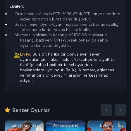
Eksileri:
Ortalamanın Altında RTP: %95,67’lik RTP, birçok modern
video slotundan biraz daha düşüktür.
Sessiz Temel Oyun: Oyun, heyecan verici bonus özelliği
tetiklenene kadar yavaş hissedilebilir.
Mütevazı Maksimum Kazanç: x2100.00 maksimum
kazanç, bazı yeni Orta-Yüksek oynaklığa sahip
oyunlardan daha düşüktür.
En İyi:
Bu slot, harika bir bonus avını seven
oyuncular için mükemmeldir. Yüksek potansiyelli bir
özelliğe sahip basit bir temel oyundan
hoşlananlara uygundur. Balıkçılık teması, eğlenceli
ve rahat bir slot deneyimi arayan herkese hitap
ediyor.
Benzer Oyunlar
Zillion Games
Barbara Bang
Belatra