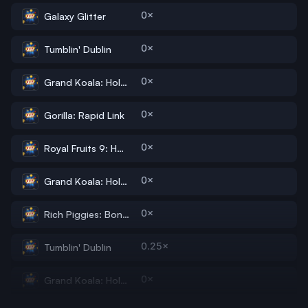
0×
Galaxy Glitter
0×
Tumblin' Dublin
0×
Grand Koala: Hold ‘N’ Link
0×
Gorilla: Rapid Link
0×
Royal Fruits 9: Hold 'n' Link
0×
Grand Koala: Hold ‘N’ Link
0×
Rich Piggies: Bonus Combo
0.25×
Tumblin' Dublin
0×
Grand Koala: Hold ‘N’ Link