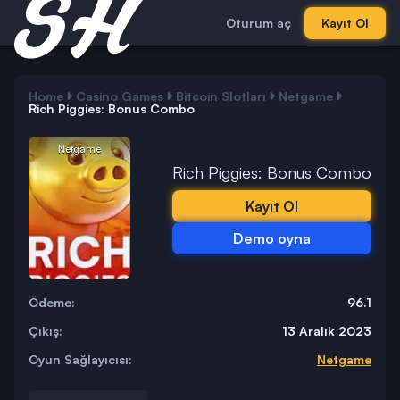
Oturum aç
Kayıt Ol
Home
Casino Games
Bitcoin Slotları
Netgame
Rich Piggies: Bonus Combo
Netgame
Rich Piggies: Bonus Combo
Kayıt Ol
Demo oyna
Ödeme:
96.1
Çıkış:
13 Aralık 2023
Oyun Sağlayıcısı:
Netgame