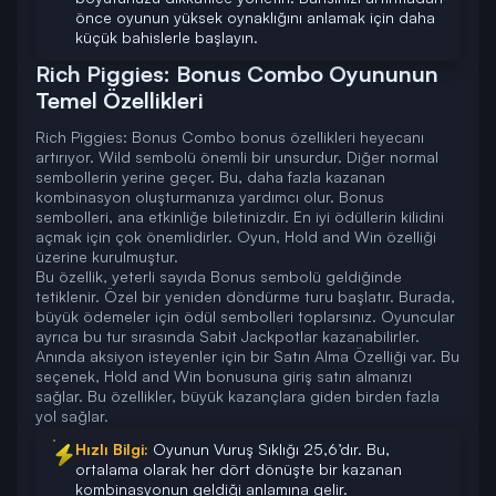
önce oyunun yüksek oynaklığını anlamak için daha
küçük bahislerle başlayın.
Rich Piggies: Bonus Combo Oyununun
Temel Özellikleri
Rich Piggies: Bonus Combo bonus özellikleri heyecanı
artırıyor. Wild sembolü önemli bir unsurdur. Diğer normal
sembollerin yerine geçer. Bu, daha fazla kazanan
kombinasyon oluşturmanıza yardımcı olur. Bonus
sembolleri, ana etkinliğe biletinizdir. En iyi ödüllerin kilidini
açmak için çok önemlidirler. Oyun, Hold and Win özelliği
üzerine kurulmuştur.
Bu özellik, yeterli sayıda Bonus sembolü geldiğinde
tetiklenir. Özel bir yeniden döndürme turu başlatır. Burada,
büyük ödemeler için ödül sembolleri toplarsınız. Oyuncular
ayrıca bu tur sırasında Sabit Jackpotlar kazanabilirler.
Anında aksiyon isteyenler için bir Satın Alma Özelliği var. Bu
seçenek, Hold and Win bonusuna giriş satın almanızı
sağlar. Bu özellikler, büyük kazançlara giden birden fazla
yol sağlar.
Hızlı Bilgi:
Oyunun Vuruş Sıklığı 25,6’dır. Bu,
ortalama olarak her dört dönüşte bir kazanan
kombinasyonun geldiği anlamına gelir.