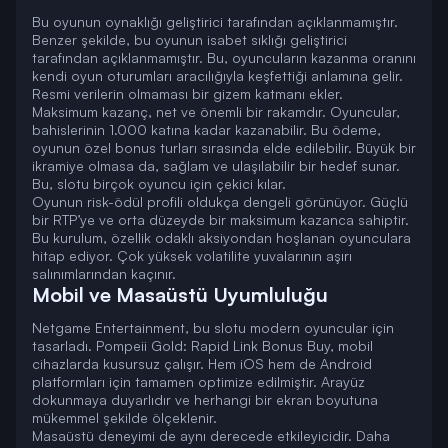
Bu oyunun oynaklığı geliştirici tarafından açıklanmamıştır.
Benzer şekilde, bu oyunun isabet sıklığı geliştirici
tarafından açıklanmamıştır. Bu, oyuncuların kazanma oranını
kendi oyun oturumları aracılığıyla keşfettiği anlamına gelir.
Resmi verilerin olmaması bir gizem katmanı ekler.
Maksimum kazanç, net ve önemli bir rakamdır. Oyuncular,
bahislerinin 1.000 katına kadar kazanabilir. Bu ödeme,
oyunun özel bonus turları sırasında elde edilebilir. Büyük bir
ikramiye olmasa da, sağlam ve ulaşılabilir bir hedef sunar.
Bu, slotu birçok oyuncu için çekici kılar.
Oyunun risk-ödül profili oldukça dengeli görünüyor. Güçlü
bir RTP’ye ve orta düzeyde bir maksimum kazanca sahiptir.
Bu kurulum, özellik odaklı aksiyondan hoşlanan oyunculara
hitap ediyor. Çok yüksek volatilite yuvalarının aşırı
salınımlarından kaçınır.
Mobil ve Masaüstü Uyumluluğu
Netgame Entertainment, bu slotu modern oyuncular için
tasarladı. Pompeii Gold: Rapid Link Bonus Buy, mobil
cihazlarda kusursuz çalışır. Hem iOS hem de Android
platformları için tamamen optimize edilmiştir. Arayüz
dokunmaya duyarlıdır ve herhangi bir ekran boyutuna
mükemmel şekilde ölçeklenir.
Masaüstü deneyimi de aynı derecede etkileyicidir. Daha