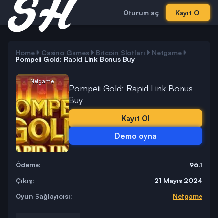
Oturum aç
Kayıt Ol
Home
Casino Games
Bitcoin Slotları
Netgame
Pompeii Gold: Rapid Link Bonus Buy
Netgame
Pompeii Gold: Rapid Link Bonus
Buy
Kayıt Ol
Demo oyna
Ödeme:
96.1
Çıkış:
21 Mayıs 2024
Oyun Sağlayıcısı:
Netgame