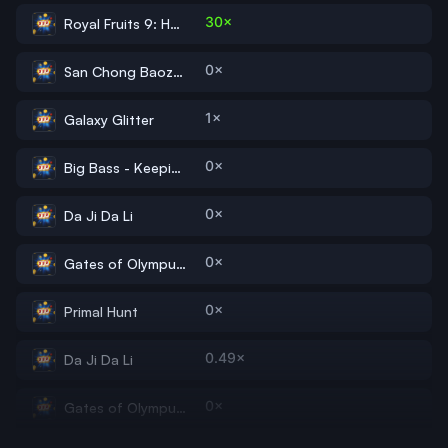
30×
Royal Fruits 9: Hold 'n' Link
0×
San Chong Baozha Red: Bonus Combo
1×
Galaxy Glitter
0×
Big Bass - Keeping it Reel
0×
Da Ji Da Li
0×
Gates of Olympus Super Scatter
0×
Primal Hunt
0.49×
Da Ji Da Li
0×
Gates of Olympus Super Scatter