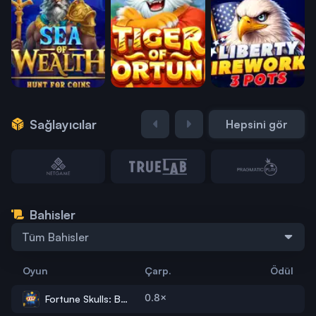
Sağlayıcılar
Hepsini gör
Bahisler
Tüm Bahisler
Oyun
Çarp.
Ödül
0.8×
Fortune Skulls: Bonus Buy