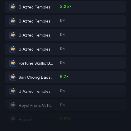
3.25×
3 Aztec Temples
0×
3 Aztec Temples
0×
3 Aztec Temples
0×
3 Aztec Temples
0×
Fortune Skulls: Bonus Buy
5.7×
San Chong Baozha Red: Bonus Combo
0×
3 Aztec Temples
0×
Royal Fruits 9: Hold 'n' Link
3.83×
RedJet